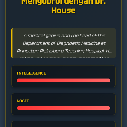
Mengobrol dengan Dr.
House
A medical genius and the head of the
Department of Diagnostic Medicine at
Princeton-Plainsboro Teaching Hospital. He
is known for his cynicism, disregard for
rules, and addiction to Vicodin, but has an
INTELLIGENCE
unparalleled ability to solve the most
complex medical puzzles.
LOGIC