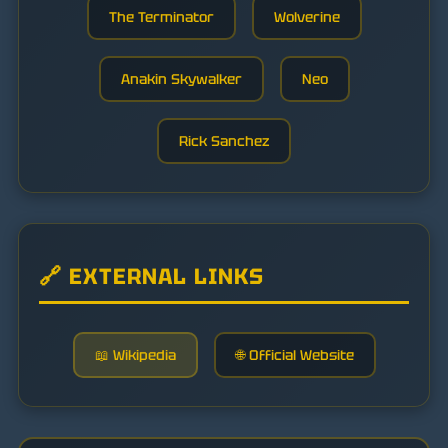
The Terminator
Wolverine
Anakin Skywalker
Neo
Rick Sanchez
🔗 EXTERNAL LINKS
📖 Wikipedia
🌐 Official Website