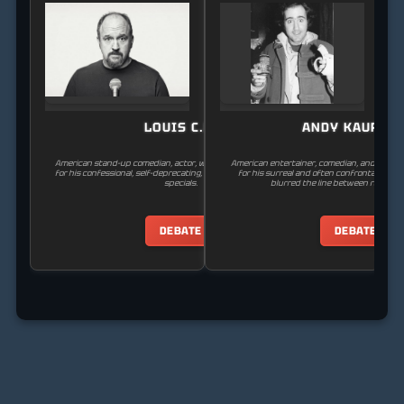
LOUIS C.K.
ANDY KAUFMA
American stand-up comedian, actor, writer, and director, known
American entertainer, comedian, and perfo
for his confessional, self-deprecating, and provocative stand-up
for his surreal and often confrontational
specials.
blurred the line between reality an
DEBATE
DEBATE