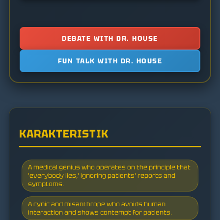
DEBATE WITH DR. HOUSE
FUN TALK WITH DR. HOUSE
KARAKTERISTIK
A medical genius who operates on the principle that
'everybody lies,' ignoring patients' reports and
symptoms.
A cynic and misanthrope who avoids human
interaction and shows contempt for patients.