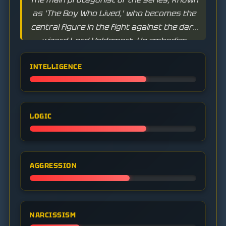
as 'The Boy Who Lived,' who becomes the
central figure in the fight against the dark
wizard Lord Voldemort. He embodies
bravery, loyalty, and the power of love.
INTELLIGENCE
LOGIC
AGGRESSION
NARCISSISM