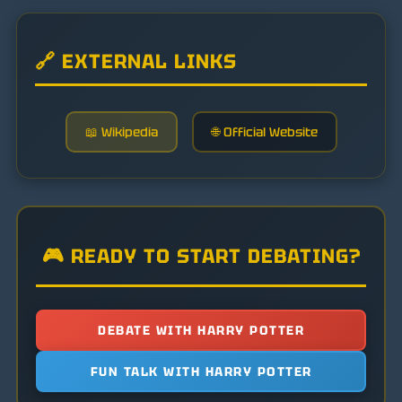
🔗 EXTERNAL LINKS
📖 Wikipedia
🌐 Official Website
🎮 READY TO START DEBATING?
DEBATE WITH HARRY POTTER
FUN TALK WITH HARRY POTTER