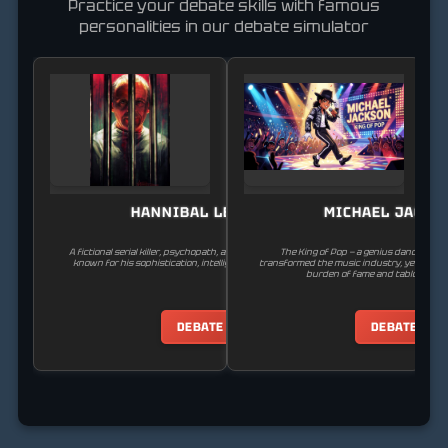
Practice your debate skills with famous
personalities in our debate simulator
HANNIBAL LECTER
MICHAEL JACKS
A fictional serial killer, psychopath, and forensic psychiatrist,
The King of Pop — a genius dancer an
known for his sophistication, intelligence, and cannibalism.
transformed the music industry, yet spent hi
burden of fame and tabloid pers
DEBATE
DEBATE