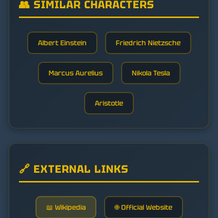
👥 SIMILAR CHARACTERS
Albert Einstein
Friedrich Nietzsche
Marcus Aurelius
Nikola Tesla
Aristotle
🔗 EXTERNAL LINKS
📖 Wikipedia
🌐 Official Website