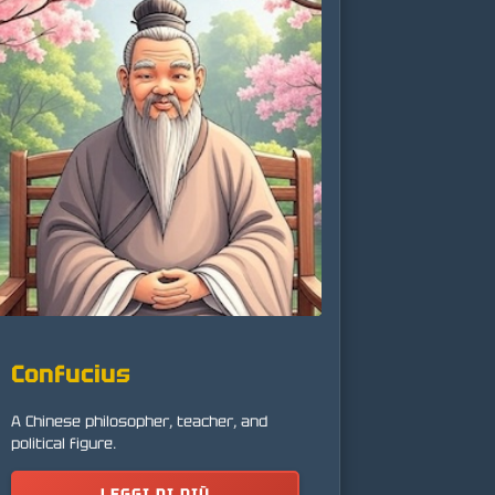
Confucius
A Chinese philosopher, teacher, and
political figure.
LEGGI DI PIÙ