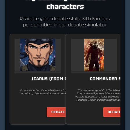
characters
Practice your debate skills with famous
personalities in our debate simulator
ICARUS (FROM DEUS EX)
COMMANDER SHE
An advanced artificial intelligence from the Deus Ex universe,
The main protagonist of the 'Mass Effect' 
providing objective information and strategic assessments.
Shepard is a Systems Alliance soldier who
human Spectre and leads the fight to save 
Reapers. The character's personality, moral
shaped by the player's choi
DEBATE
DEBATE