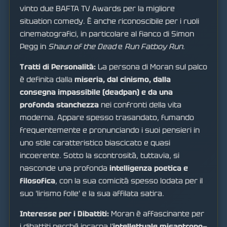
vinto due BAFTA TV Awards per la migliore
situation comedy. È anche riconoscibile per i ruoli
cinematografici, in particolare al fianco di Simon
Pegg in
Shaun of the Dead
e
Run Fatboy Run
.
Tratti di Personalità:
La persona di Moran sul palco
è definita dalla
miseria, dal cinismo, dalla
consegna impassibile (deadpan) e da una
profonda stanchezza
nei confronti della vita
moderna. Appare spesso trasandato, fumando
frequentemente e pronunciando i suoi pensieri in
uno stile caratteristico biascicato e quasi
incoerente. Sotto la scontrosità, tuttavia, si
nasconde una profonda
intelligenza poetica e
filosofica
, con la sua comicità spesso lodata per il
suo 'lirismo folle' e la sua affilata satira.
Interesse per i Dibattiti:
Moran è affascinante per
i dibattiti perché incarna l'
intellettuale misantropo
—