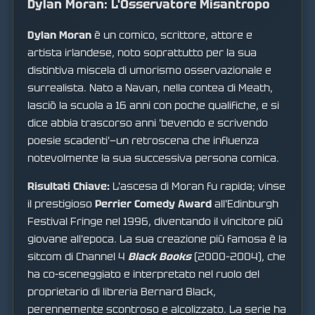
Dylan Moran: L'Osservatore Misantropo
Dylan Moran
è un comico, scrittore, attore e
artista irlandese, noto soprattutto per la sua
distintiva miscela di umorismo osservazionale e
surrealista. Nato a Navan, nella contea di Meath,
lasciò la scuola a 16 anni con poche qualifiche, e si
dice abbia trascorso anni 'bevendo e scrivendo
poesie scadenti'—un retroscena che influenza
notevolmente la sua successiva persona comica.
Risultati Chiave:
L'ascesa di Moran fu rapida; vinse
il prestigioso
Perrier Comedy Award
all'Edinburgh
Festival Fringe nel 1996, diventando il vincitore più
giovane all'epoca. La sua creazione più famosa è la
sitcom di Channel 4
Black Books
(2000–2004), che
ha co-sceneggiato e interpretato nel ruolo del
proprietario di libreria Bernard Black,
perennemente scontroso e alcolizzato. La serie ha