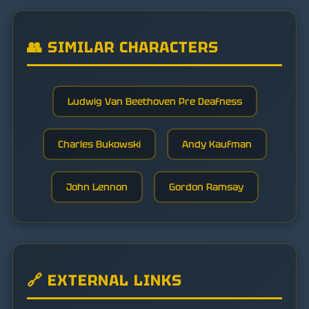
👥 SIMILAR CHARACTERS
Ludwig Van Beethoven Pre Deafness
Charles Bukowski
Andy Kaufman
John Lennon
Gordon Ramsay
🔗 EXTERNAL LINKS