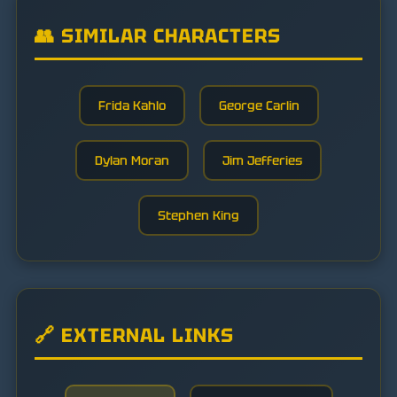
👥 SIMILAR CHARACTERS
Frida Kahlo
George Carlin
Dylan Moran
Jim Jefferies
Stephen King
🔗 EXTERNAL LINKS