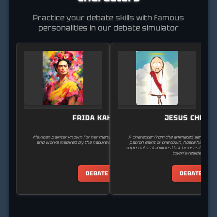
Practice your debate skills with famous
personalities in our debate simulator
FRIDA KAHLO
JESUS CHRIST
Mexican painter known for her many portraits, self-portraits,
A character from the animated series 'Sout
and works inspired by the nature and artifacts of Mexico.
patron saint of the town, hosts his own t
supernatural abilities that he uses to fight 
town's residents.
DEBATE
DEBATE