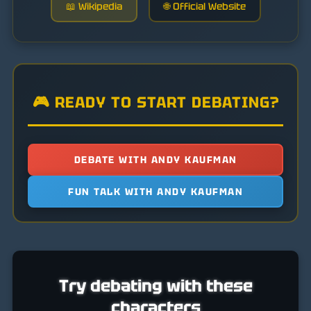
📖 Wikipedia
🌐 Official Website
🎮 READY TO START DEBATING?
DEBATE WITH ANDY KAUFMAN
FUN TALK WITH ANDY KAUFMAN
Try debating with these
characters