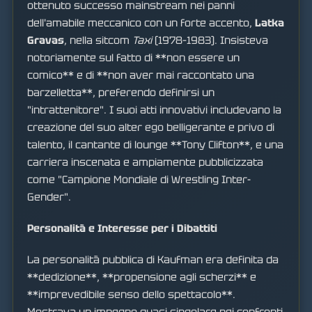
ottenuto successo mainstream nei panni
dell'amabile meccanico con un forte accento,
Latka
Gravas
, nella sitcom
Taxi
(1978–1983). Insisteva
notoriamente sul fatto di **non essere un
comico** e di **non aver mai raccontato una
barzelletta**, preferendo definirsi un
"intrattenitore". I suoi atti innovativi includevano la
creazione del suo alter ego belligerante e privo di
talento, il cantante di lounge **Tony Clifton**, e una
carriera inscenata e ampiamente pubblicizzata
come "Campione Mondiale di Wrestling Inter-
Gender".
Personalità e Interesse per i Dibattiti
La personalità pubblica di Kaufman era definita da
**dedizione**, **propensione agli scherzi** e
**imprevedibile senso dello spettacolo**.
Mostrava un impegno quasi singolare nei confronti