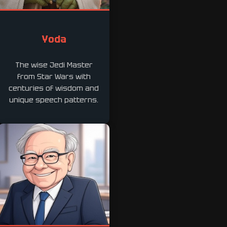
Yoda
The wise Jedi Master
from Star Wars with
centuries of wisdom and
unique speech patterns.