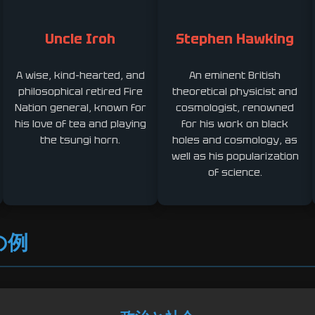
Uncle Iroh
Stephen Hawking
A wise, kind-hearted, and
An eminent British
philosophical retired Fire
theoretical physicist and
Nation general, known for
cosmologist, renowned
his love of tea and playing
for his work on black
the tsungi horn.
holes and cosmology, as
well as his popularization
of science.
の例