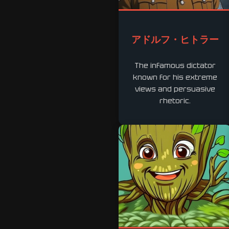
アドルフ・ヒトラー
The infamous dictator
known for his extreme
views and persuasive
rhetoric.