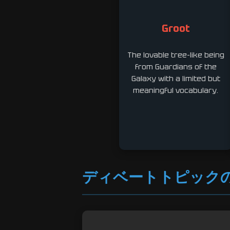
Groot
The lovable tree-like being
from Guardians of the
Galaxy with a limited but
meaningful vocabulary.
ディベートトピック