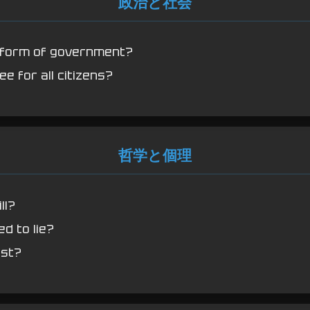
政治と社会
 form of government?
e for all citizens?
哲学と個理
ll?
ed to lie?
ist?