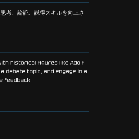
的思考、論詑、説得スキルを向上さ
h historical figures like Adolf
a debate topic, and engage in a
de feedback.