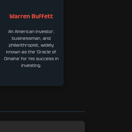
Warren Buffett
An American investor,
businessman, and
philanthropist, widely
known as the 'Oracle of
Omaha' for his success in
investing.