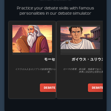
Practice your debate skills with famous
personalities in our debate simulator
モーセ
ガイウス・ユリウス・
イスラエル人をエジプトの奴隷状態から導いた預言者、立法者、指導
ローマの将軍、政治家、独裁者であり、ローマ
者。
来事に決定的な役割を果たした
DEBATE
DEBATE