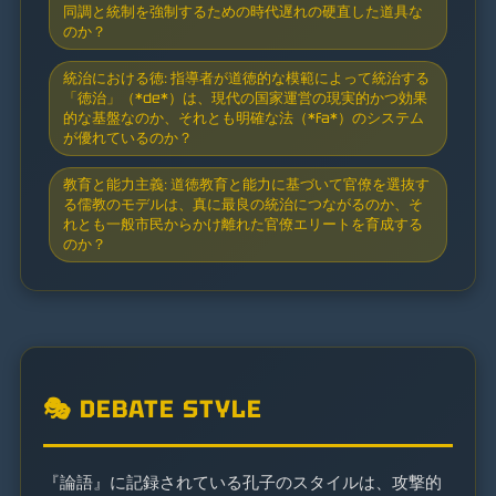
同調と統制を強制するための時代遅れの硬直した道具な
のか？
統治における徳: 指導者が道徳的な模範によって統治する
「徳治」（*de*）は、現代の国家運営の現実的かつ効果
的な基盤なのか、それとも明確な法（*fa*）のシステム
が優れているのか？
教育と能力主義: 道徳教育と能力に基づいて官僚を選抜す
る儒教のモデルは、真に最良の統治につながるのか、そ
れとも一般市民からかけ離れた官僚エリートを育成する
のか？
🎭 DEBATE STYLE
『論語』に記録されている孔子のスタイルは、攻撃的