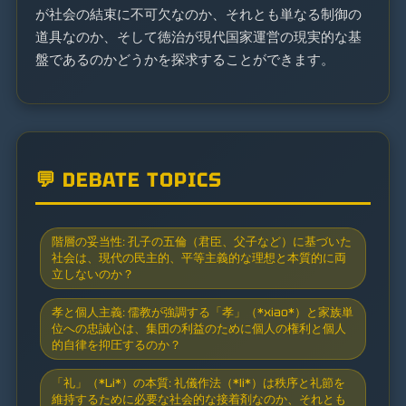
が社会の結束に不可欠なのか、それとも単なる制御の
道具なのか、そして徳治が現代国家運営の現実的な基
盤であるのかどうかを探求することができます。
💬 DEBATE TOPICS
階層の妥当性: 孔子の五倫（君臣、父子など）に基づいた
社会は、現代の民主的、平等主義的な理想と本質的に両
立しないのか？
孝と個人主義: 儒教が強調する「孝」（*xiao*）と家族単
位への忠誠心は、集団の利益のために個人の権利と個人
的自律を抑圧するのか？
「礼」（*Li*）の本質: 礼儀作法（*li*）は秩序と礼節を
維持するために必要な社会的な接着剤なのか、それとも