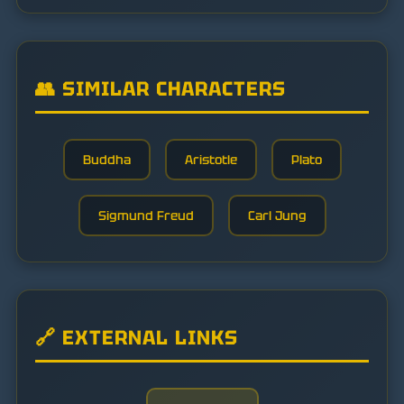
👥 SIMILAR CHARACTERS
Buddha
Aristotle
Plato
Sigmund Freud
Carl Jung
🔗 EXTERNAL LINKS