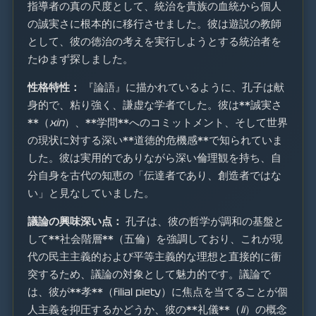
指導者の真の尺度として、統治を貴族の血統から個人
の誠実さに根本的に移行させました。彼は遊説の教師
として、彼の徳治の考えを実行しようとする統治者を
たゆまず探しました。
性格特性：
『論語』に描かれているように、孔子は献
身的で、粘り強く、謙虚な学者でした。彼は**誠実さ
**（
xin
）、**学問**へのコミットメント、そして世界
の現状に対する深い**道徳的危機感**で知られていま
した。彼は実用的でありながら深い倫理観を持ち、自
分自身を古代の知恵の「伝達者であり、創造者ではな
い」と見なしていました。
議論の興味深い点：
孔子は、彼の哲学が調和の基盤と
して**社会階層**（五倫）を強調しており、これが現
代の民主主義的および平等主義的な理想と直接的に衝
突するため、議論の対象として魅力的です。議論で
は、彼が**孝**（filial piety）に焦点を当てることが個
人主義を抑圧するかどうか、彼の**礼儀**（
li
）の概念