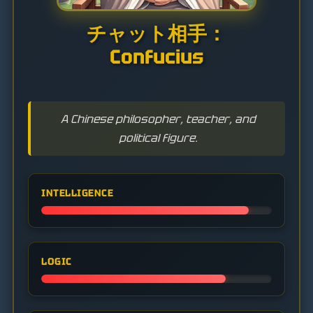
チャット相手：
Confucius
A Chinese philosopher, teacher, and
political figure.
INTELLIGENCE
LOGIC