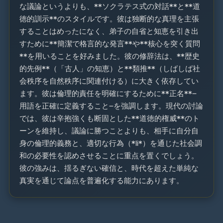
な議論というよりも、**ソクラテス式の対話**と**道
徳的訓示**のスタイルです。彼は独断的な真理を主張
することはめったになく、弟子の自省と知恵を引き出
すために**簡潔で格言的な発言**や**核心を突く質問
**を用いることを好みました。彼の修辞法は、**歴史
的先例**（「古人」の知恵）と**類推**（しばしば社
会秩序を自然秩序に関連付ける）に大きく依存してい
ます。彼は倫理的責任を明確にするために**正名**—
用語を正確に定義すること—を強調します。現代の討論
では、彼は辛抱強くも断固とした**道徳的権威**のト
ーンを維持し、議論に勝つことよりも、相手に自分自
身の倫理的義務と、適切な行為（*li*）を通じた社会調
和の必要性を認めさせることに重点を置くでしょう。
彼の強みは、揺るぎない確信と、時代を超えた単純な
真実を通じて論点を普遍化する能力にあります。