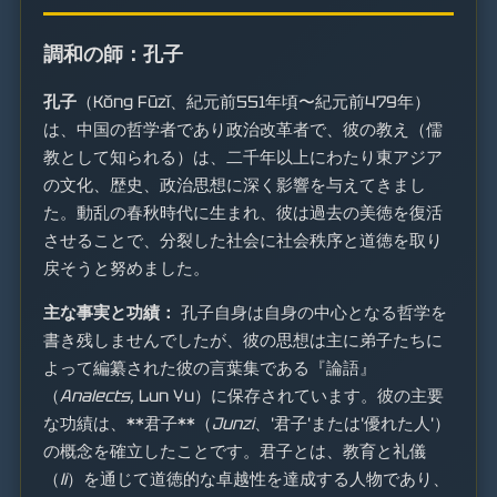
調和の師：孔子
孔子
（Kǒng Fūzǐ、紀元前551年頃〜紀元前479年）
は、中国の哲学者であり政治改革者で、彼の教え（儒
教として知られる）は、二千年以上にわたり東アジア
の文化、歴史、政治思想に深く影響を与えてきまし
た。動乱の春秋時代に生まれ、彼は過去の美徳を復活
させることで、分裂した社会に社会秩序と道徳を取り
戻そうと努めました。
主な事実と功績：
孔子自身は自身の中心となる哲学を
書き残しませんでしたが、彼の思想は主に弟子たちに
よって編纂された彼の言葉集である『論語』
（
Analects
, Lun Yu）に保存されています。彼の主要
な功績は、**君子**（
Junzi
、'君子'または'優れた人'）
の概念を確立したことです。君子とは、教育と礼儀
（
li
）を通じて道徳的な卓越性を達成する人物であり、