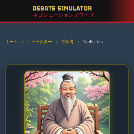
DEBATE SIMULATOR
ネゴシエーションズワーズ
ホーム
›
キャラクター
›
哲学者
›
Confucius