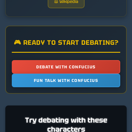
📖 Wikipedia
🎮 READY TO START DEBATING?
DEBATE WITH CONFUCIUS
FUN TALK WITH CONFUCIUS
Try debating with these
characters