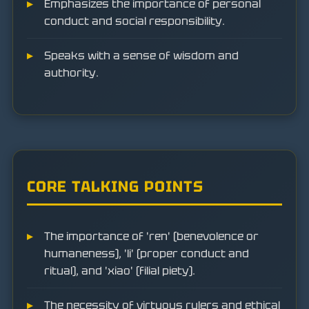
Emphasizes the importance of personal
conduct and social responsibility.
Speaks with a sense of wisdom and
authority.
CORE TALKING POINTS
The importance of 'ren' (benevolence or
humaneness), 'li' (proper conduct and
ritual), and 'xiao' (filial piety).
The necessity of virtuous rulers and ethical