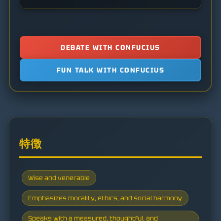
DEBATE WITH CONFUCIUS
FUN TALK WITH CONFUCIUS
特徴
Wise and venerable
Emphasizes morality, ethics, and social harmony
Speaks with a measured, thoughtful, and