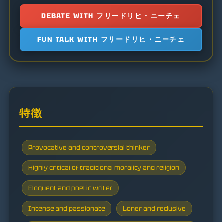
DEBATE WITH フリードリヒ・ニーチェ
FUN TALK WITH フリードリヒ・ニーチェ
特徴
Provocative and controversial thinker
Highly critical of traditional morality and religion
Eloquent and poetic writer
Intense and passionate
Loner and reclusive