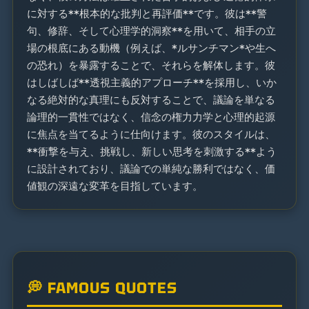
に対する**根本的な批判と再評価**です。彼は**警
句、修辞、そして心理学的洞察**を用いて、相手の立
場の根底にある動機（例えば、*ルサンチマン*や生へ
の恐れ）を暴露することで、それらを解体します。彼
はしばしば**透視主義的アプローチ**を採用し、いか
なる絶対的な真理にも反対することで、議論を単なる
論理的一貫性ではなく、信念の権力力学と心理的起源
に焦点を当てるように仕向けます。彼のスタイルは、
**衝撃を与え、挑戦し、新しい思考を刺激する**よう
に設計されており、議論での単純な勝利ではなく、価
値観の深遠な変革を目指しています。
💭 FAMOUS QUOTES