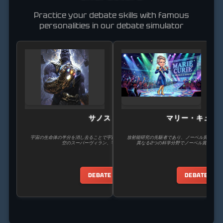
Practice your debate skills with famous
personalities in our debate simulator
サノス
マリー・キュリ
宇宙の生命体の半分を消し去ることで宇宙の均衡を保とうとする、架
放射能研究の先駆者であり、ノーベル賞を受賞
空のスーパーヴィラン、宇宙の巨人。
異なる2つの科学分野でノーベル賞を受賞
DEBATE
DEBATE