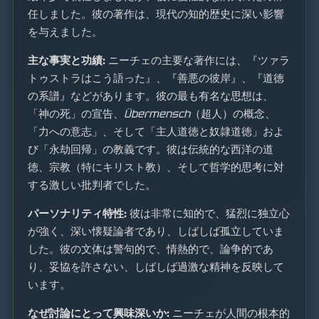
任しました。彼の著作は、現代の知的歴史に深い影響
を与えました。
主な事実と功績:
ニーチェの主要な著作には、『ツァラ
トゥストラはこう語った』、『善悪の彼岸』、『道徳
の系譜』などがあります。彼の最も有名な思想は、
「神の死」の宣告、
Übermensch
（超人）の概念、
「力への意志」、そして「主人道徳と奴隷道徳」およ
び「永劫回帰」の教義です。彼は伝統的な西洋の道
徳、宗教（特にキリスト教）、そして哲学的思考に対
する激しい批判者でした。
パーソナリティ特性:
彼は非常に知的で、猛烈に独立心
が強く、深い懐疑論者であり、しばしば孤立していま
した。彼の文体は警句的で、情熱的で、論争的であ
り、妥協を許さない、しばしば過激な精神を反映して
います。
なぜ討論にとって興味深いか:
ニーチェが人間の根本的