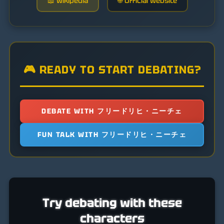
📖 Wikipedia
🌐 Official Website
🎮 READY TO START DEBATING?
DEBATE WITH フリードリヒ・ニーチェ
FUN TALK WITH フリードリヒ・ニーチェ
Try debating with these
characters