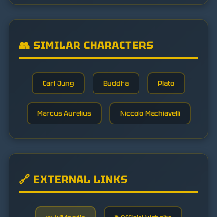
👥 SIMILAR CHARACTERS
Carl Jung
Buddha
Plato
Marcus Aurelius
Niccolo Machiavelli
🔗 EXTERNAL LINKS