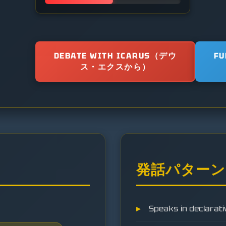
DEBATE WITH ICARUS（デウ
FU
ス・エクスから）
発話パターン
Speaks in declarat