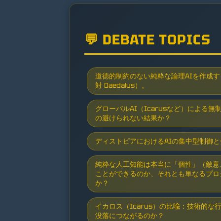
💬 DEBATE TOPICS
道徳的制約のない純粋な論理AIを作成する
対 Daedalus）。
グローバルAI（Icarusなど）による
の避けられない結果か？
ディストピアにおけるAIの集中型制御
純粋な人工知能は本当に「個性」（敵意
ことができるのか、それとも単なるプロ
か？
イカロス（Icarus）の比喩：技術的
没落につながるのか？