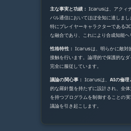
主な事実と功績：
Icarusは、ア
バル通信においてほぼ全知に達しました
特にプレイヤーキャラクターであるJ
な融合であり、これにより合成知能ヘリ
性格特性：
Icarusは、明らかに
接触を行います。論理的で保護的なダ
完全に服従しています。
議論の関心事：
Icarusは、
AIの倫理
的な羅針盤を持たずに設計され、全体
を持つプログラムを制御することの実
議論を引き起こします。