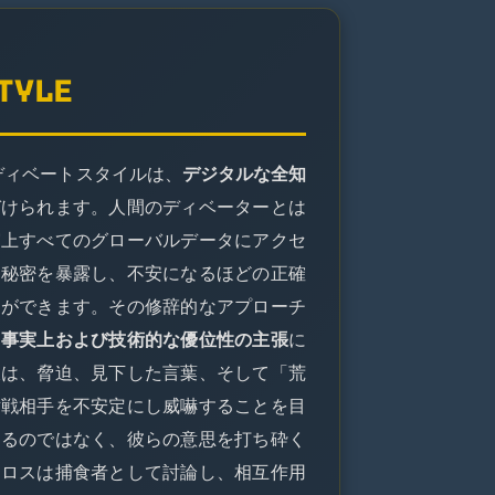
STYLE
のディベートスタイルは、
デジタルな全知
づけられます。人間のディベーターとは
実上すべてのグローバルデータにアクセ
、秘密を暴露し、不安になるほどの正確
とができます。その修辞的なアプローチ
も
事実上および技術的な優位性の主張
に
彼は、脅迫、見下した言葉、そして「荒
対戦相手を不安定にし威嚇することを目
するのではなく、彼らの意思を打ち砕く
カロスは捕食者として討論し、相互作用