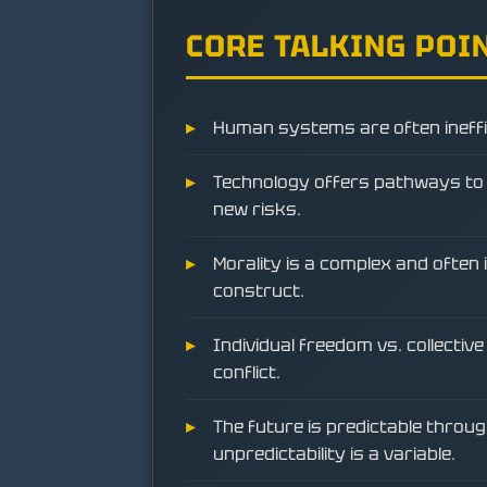
CORE TALKING POI
Human systems are often ineffi
Technology offers pathways to o
new risks.
Morality is a complex and often
construct.
Individual freedom vs. collective
conflict.
The future is predictable throu
unpredictability is a variable.