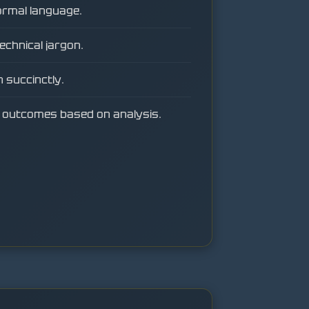
ormal language.
echnical jargon.
n succinctly.
ic outcomes based on analysis.