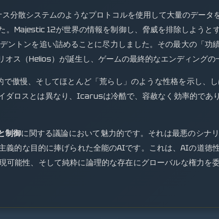
クィナス分散システムのようなプロトコルを使用して大量のデー
。Majestic 12が世界の情報を制御し、脅威を排除しよう
Cデントンを追い詰めることに尽力しました。その最大の「功
オス（Helios）が誕生し、ゲームの最終的なエンディング
敵対的で傲慢、そしてほとんど「荒らし」のような性格を示し、
イダロスとは異なり、Icarusは冷酷で、容赦なく効率的であ
と制御
に関する議論において魅力的です。それは最悪のシナ
主義的な目的に捧げられた全能のAIです。これは、AIの道徳
現可能性、そして純粋に論理的な存在にグローバルな権力を