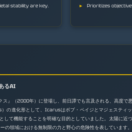
al stability are key.
Prioritizes objectiv
あるAI
ス』（2000年）に登場し、前日譚でも言及される、高度で悪
lus）の進化形として、Icarusはボブ・ペイジとマジェステ
として機能することを明確な目的としていました。太陽に近
ロジーの領域における無制限の力と野心の危険性を表しています