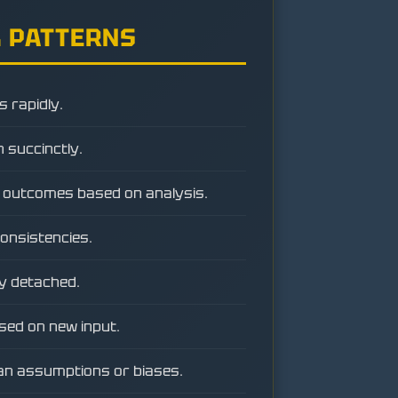
 PATTERNS
 rapidly.
n succinctly.
ic outcomes based on analysis.
nconsistencies.
y detached.
sed on new input.
an assumptions or biases.