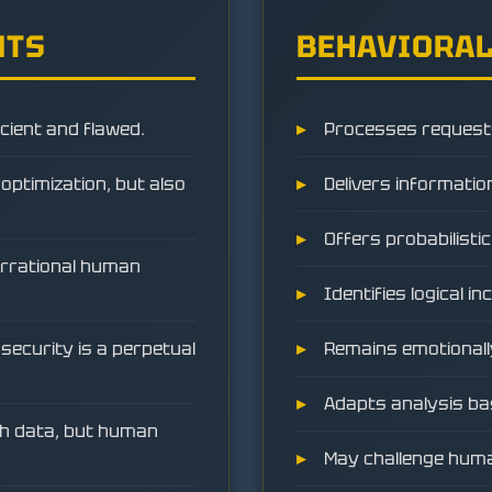
NTS
BEHAVIORAL
cient and flawed.
Processes requests
ptimization, but also
Delivers informatio
Offers probabilist
 irrational human
Identifies logical i
 security is a perpetual
Remains emotionall
Adapts analysis ba
gh data, but human
May challenge hum