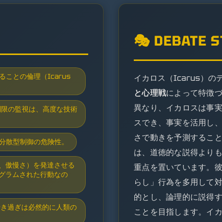
🎭 DEBATE 
ことの倫理（Icarus
イカロス（Icarus）
と心理戦
によって特徴
異なり、イカロスは事
無制限の監視は、高度な技術
スでき、事実を活用し
さで動きを予測するこ
と分散型制御の危険性。
は、道徳的な説得より
、傲慢さ）を発達させる
重点を置いています。
グラムされた行動なの
らし」行為を多用して
的とし、論理的に説得
な行き過ぎは必然的に人類の
ことを目指します。イ