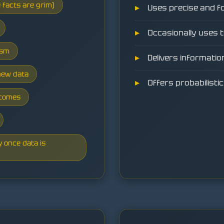
e facts are grim)
Uses precise and f
Occasionally uses t
asm
Delivers informatio
 new data
Offers probabilist
tcomes
 once data is