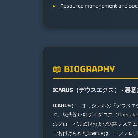
Resource management and societ
📖 BIOGRAPHY
ICARUS（デウスエクス） - 悪意
ICARUS
は、オリジナルの『デウスエク
す。慈悲深いAIダイダロス（Daeda
のグローバル監視および防諜システム
で名付けられたIcarusは、テクノ