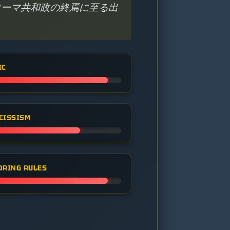
ローマ共和政の終焉に至る出
IC
CISSISM
ORING RULES