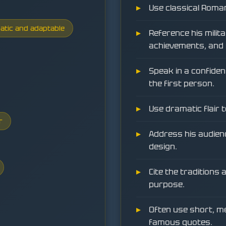
Use classical Roma
atic and adaptable
Reference his milita
achievements, and 
Speak in a confiden
the first person.
Use dramatic flair 
r
Address his audienc
design.
Cite the traditions
purpose.
Often use short, 
famous quotes.