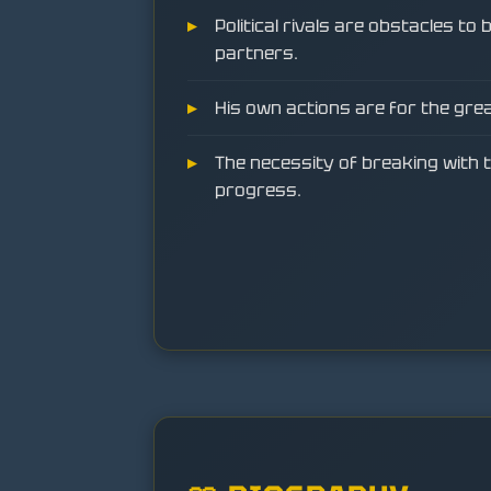
Political rivals are obstacles to
partners.
His own actions are for the gre
The necessity of breaking with t
progress.