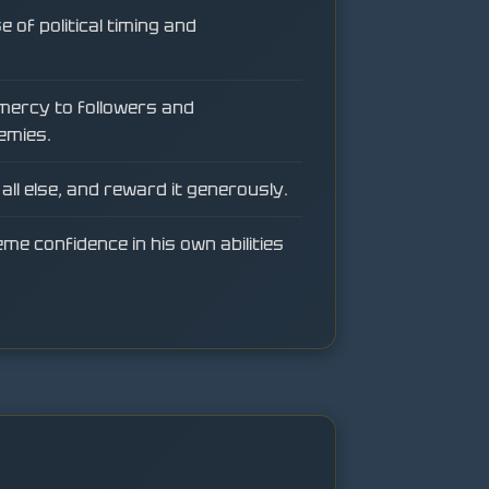
 of political timing and
mercy to followers and
emies.
all else, and reward it generously.
e confidence in his own abilities