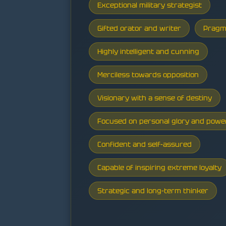
Exceptional military strategist
Gifted orator and writer
Pragm
Highly intelligent and cunning
Merciless towards opposition
Visionary with a sense of destiny
Focused on personal glory and powe
Confident and self-assured
Capable of inspiring extreme loyalty
Strategic and long-term thinker