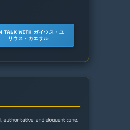
N TALK WITH ガイウス・ユ
リウス・カエサル
, authoritative, and eloquent tone.