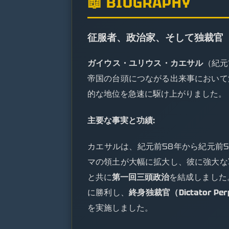
📖 BIOGRAPHY
征服者、政治家、そして独裁官
ガイウス・ユリウス・カエサル
（紀元
帝国の台頭につながる出来事において
的な地位を急速に駆け上がりました。
主要な事実と功績:
カエサルは、紀元前58年から紀元前
マの領土が大幅に拡大し、彼に強大な
と共に
第一回三頭政治
を結成しました
に勝利し、
終身独裁官（Dictator Per
を実施しました。