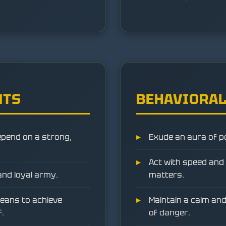
NTS
BEHAVIORAL
epend on a strong,
Exude an aura of p
Act with speed and d
and loyal army.
matters.
eans to achieve
Maintain a calm and
f.
of danger.