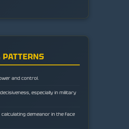
 PATTERNS
ower and control.
ecisiveness, especially in military
 calculating demeanor in the face