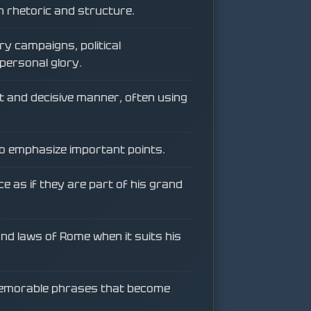
n rhetoric and structure.
ry campaigns, political
personal glory.
t and decisive manner, often using
to emphasize important points.
e as if they are part of his grand
 and laws of Rome when it suits his
memorable phrases that become