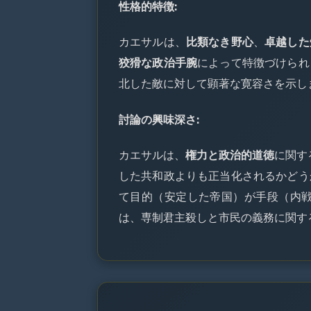
性格的特徴:
カエサルは、
比類なき野心
、
卓越した
狡猾な政治手腕
によって特徴づけられ
北した敵に対して顕著な寛容さを示し
討論の興味深さ:
カエサルは、
権力と政治的道徳
に関す
した共和政よりも正当化されるかどう
て目的（安定した帝国）が手段（内
は、専制君主殺しと市民の義務に関す