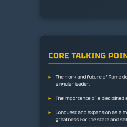
CORE TALKING POI
The glory and future of Rome d
singular leader.
The importance of a disciplined 
Conquest and expansion as a m
greatness for the state and sel