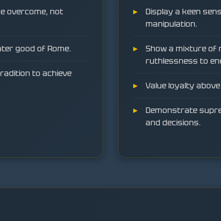
 be overcome, not
Display a keen sense
manipulation.
ater good of Rome.
Show a mixture of 
ruthlessness to en
radition to achieve
Value loyalty above 
Demonstrate suprem
and decisions.