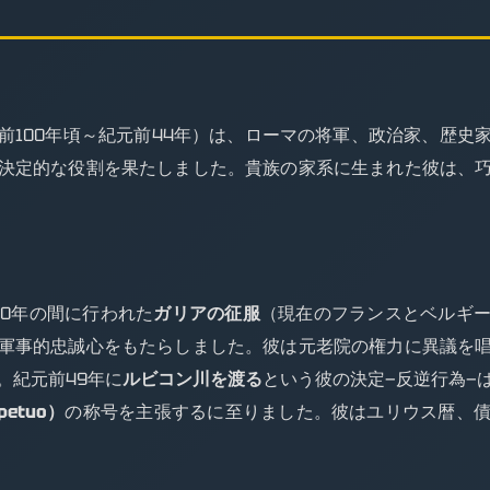
前100年頃～紀元前44年）は、ローマの将軍、政治家、歴史
決定的な役割を果たしました。貴族の家系に生まれた彼は、
50年の間に行われた
ガリアの征服
（現在のフランスとベルギ
軍事的忠誠心をもたらしました。彼は元老院の権力に異議を
。紀元前49年に
ルビコン川を渡る
という彼の決定—反逆行為—
petuo）
の称号を主張するに至りました。彼はユリウス暦、