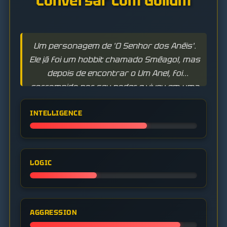
Conversar com Gollum
Um personagem de 'O Senhor dos Anéis'.
Ele já foi um hobbit chamado Sméagol, mas
depois de encontrar o Um Anel, foi
corrompido por seu poder e viveu em uma
caverna por centenas de anos, dividido
INTELLIGENCE
entre duas personalidades.
LOGIC
AGGRESSION