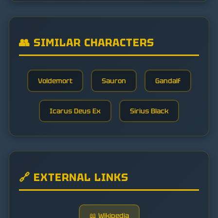
👥 SIMILAR CHARACTERS
Voldemort
Sauron
Gandalf
Icarus Deus Ex
Sirius Black
🔗 EXTERNAL LINKS
📖 Wikipedia