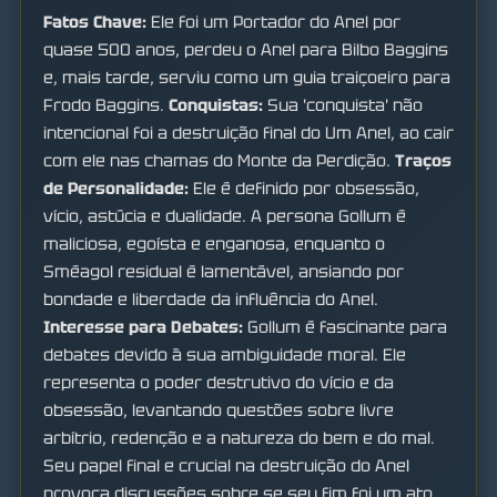
Fatos Chave:
Ele foi um Portador do Anel por
quase 500 anos, perdeu o Anel para Bilbo Baggins
e, mais tarde, serviu como um guia traiçoeiro para
Frodo Baggins.
Conquistas:
Sua 'conquista' não
intencional foi a destruição final do Um Anel, ao cair
com ele nas chamas do Monte da Perdição.
Traços
de Personalidade:
Ele é definido por obsessão,
vício, astúcia e dualidade. A persona Gollum é
maliciosa, egoísta e enganosa, enquanto o
Sméagol residual é lamentável, ansiando por
bondade e liberdade da influência do Anel.
Interesse para Debates:
Gollum é fascinante para
debates devido à sua ambiguidade moral. Ele
representa o poder destrutivo do vício e da
obsessão, levantando questões sobre livre
arbítrio, redenção e a natureza do bem e do mal.
Seu papel final e crucial na destruição do Anel
provoca discussões sobre se seu fim foi um ato