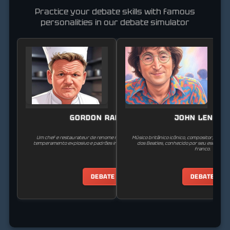
Practice your debate skills with famous
personalities in our debate simulator
GORDON RAMSAY
JOHN LENNON
Um chef e restaurateur de renome mundial, famoso por seu
Músico britânico icônico, compositor, ativis
temperamento explosivo e padrões intransigentes na cozinha.
dos Beatles, conhecido por seu estilo espi
franco.
DEBATE
DEBATE