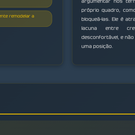
argumentar nos ter
próprio quadro, com
ente remodelar a
bloqueá-las. Ele é a
lacuna entre cre
desconfortável, e nã
uma posição.