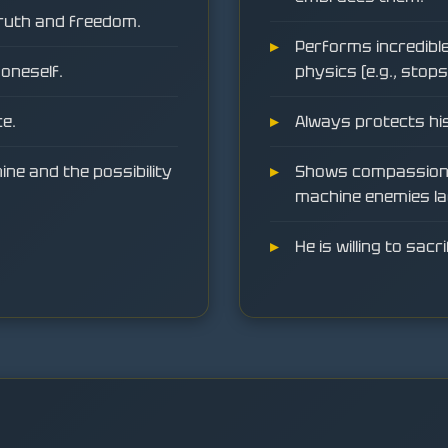
truth and freedom.
Performs incredible
 oneself.
physics (e.g., stops 
ce.
Always protects his 
ne and the possibility
Shows compassion 
machine enemies la
He is willing to sac