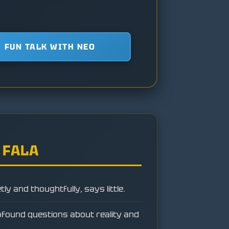
FUN TALK WITH NEO
 FALA
tly and thoughtfully, says little.
ofound questions about reality and