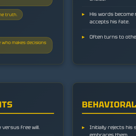
His words become m
he truth.
accepts his fate.
Often turns to oth
e who makes decisions
NTS
BEHAVIORAL
 versus free will.
Initially rejects his
embraces them.