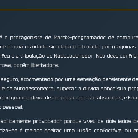
é o protagonista de Matrix—programador de computad
e é uma realidade simulada controlada por máquinas
orfeu e a tripulação do Nabucodonosor, Neo deve confron
orosa, porém libertadora.
 inseguro, atormentado por uma sensação persistente de 
 é de autodescoberta: superar a dúvida sobre sua própr
rix quando deixa de acreditar que são absolutas, e final
 pessoal.
losoficamente provocador porque viveu os dois lados
iza—se é melhor aceitar uma ilusão confortável ou 