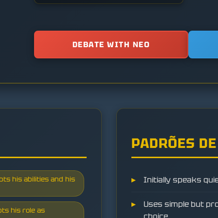
DEBATE WITH NEO
PADRÕES DE
ts his abilities and his
Initially speaks quie
Uses simple but pr
ts his role as
choice.