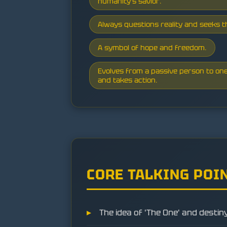
humanity's savior.
Always questions reality and seeks t
A symbol of hope and freedom.
Evolves from a passive person to on
and takes action.
CORE TALKING POI
The idea of 'The One' and destiny