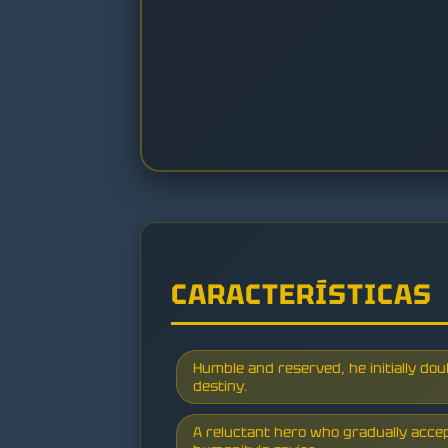
CARACTERÍSTICAS
Humble and reserved, he initially doub
destiny.
A reluctant hero who gradually accep