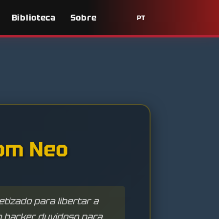
Biblioteca
Sobre
PT
om Neo
etizado para libertar a
m hacker duvidoso para