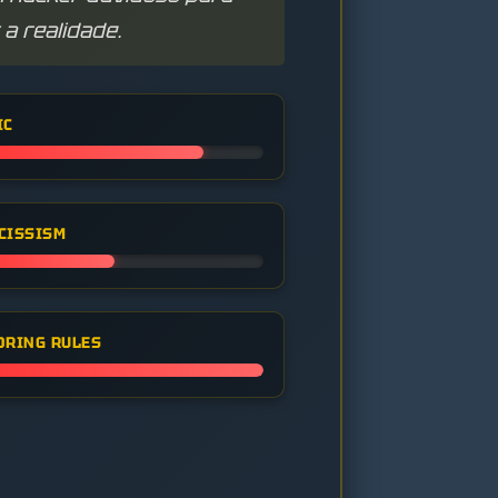
a realidade.
IC
CISSISM
ORING RULES