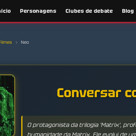
nício
Personagens
Clubes de debate
Blog
Filmes
›
Neo
Conversar c
O protagonista da trilogia 'Matrix', prof
humanidade da Matrix. Ele evolui de u