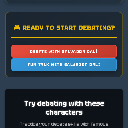
🎮 READY TO START DEBATING?
DEBATE WITH SALVADOR DALÍ
FUN TALK WITH SALVADOR DALÍ
Try debating with these
characters
Practice your debate skills with famous