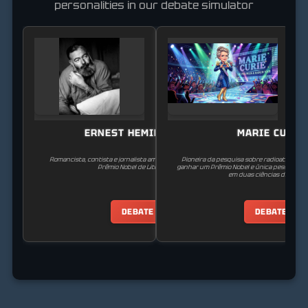
personalities in our debate simulator
ERNEST HEMINGWAY
MARIE CURIE
Romancista, contista e jornalista americano, laureado com o
Pioneira da pesquisa sobre radioatividade,
Prêmio Nobel de Literatura.
ganhar um Prêmio Nobel e única pessoa a g
em duas ciências diferente
DEBATE
DEBATE