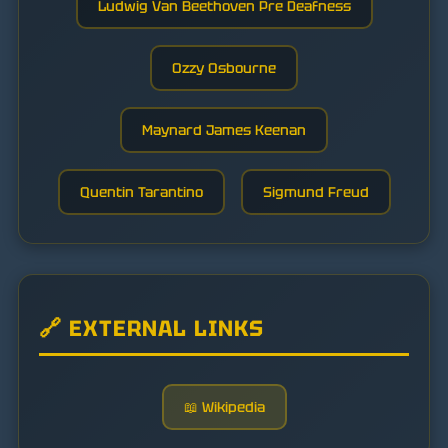
Ludwig Van Beethoven Pre Deafness
Ozzy Osbourne
Maynard James Keenan
Quentin Tarantino
Sigmund Freud
🔗 EXTERNAL LINKS
📖 Wikipedia