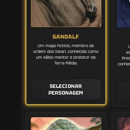
GANDALF
Um mago fictício, membro da
ordem dos Istari, conhecido como
e
um sábio mentor e protetor da
Pres
Terra Média.
conhec
SELECIONAR
PERSONAGEM