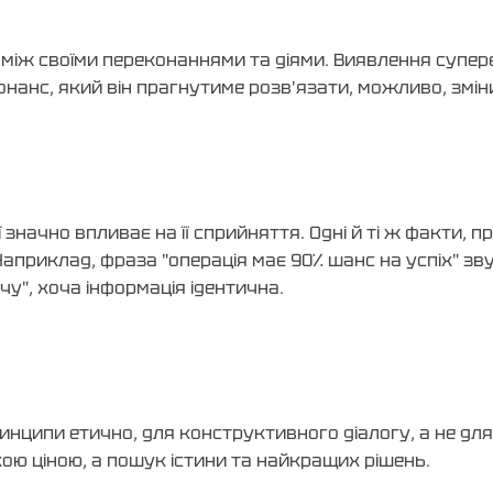
між своїми переконаннями та діями. Виявлення супере
нанс, який він прагнутиме розв'язати, можливо, змі
 значно впливає на її сприйняття. Одні й ті ж факти, 
Наприклад, фраза "операція має 90% шанс на успіх" зв
чу", хоча інформація ідентична.
нципи етично, для конструктивного діалогу, а не для
кою ціною, а пошук істини та найкращих рішень.