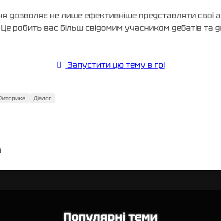
ня дозволяє не лише ефективніше представляти свої а
. Це робить вас більш свідомим учасником дебатів та д
Запустити цю тему в грі
Риторика
Діалог
й
Популярні теми