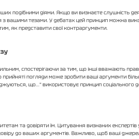
 інших подібними діями. Якщо ви визнаєте слушність де
я з вашими тезами. У дебатах цей принцип можна вик
 тим, як представити свої контраргументи.
азу
ильним, спостерігаючи за тим, що інші вважають пра
о прийняті погляди може зробити ваші аргументи біл
оджуються, що..." використовує принцип соціального д
итетам та довіряти їм. Цитування визнаних експертів 
довіру до ваших аргументів. Важливо, щоб ваші джер