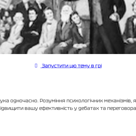
Запустити цю тему в грі
ука одночасно. Розуміння психологічних механізмів, я
ідвищити вашу ефективність у дебатах та переговора