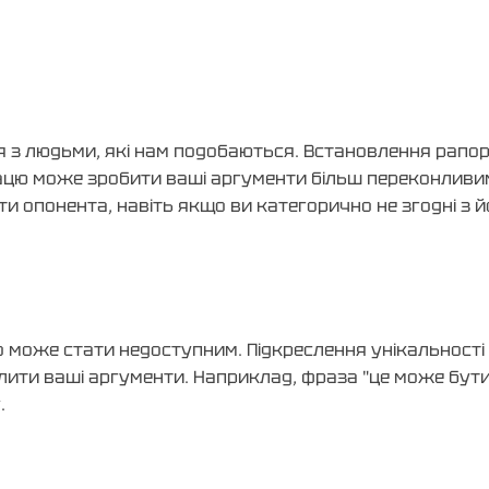
 з людьми, які нам подобаються. Встановлення рапорт
працю може зробити ваші аргументи більш переконливи
и опонента, навіть якщо ви категорично не згодні з й
бо може стати недоступним. Підкреслення унікальності в
ити ваші аргументи. Наприклад, фраза "це може бути 
.