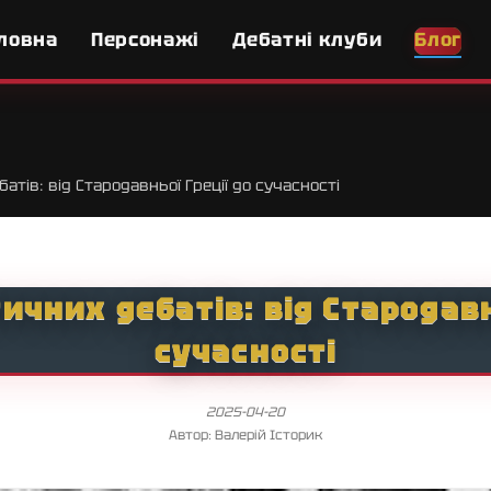
ловна
Персонажі
Дебатні клуби
Блог
батів: від Стародавньої Греції до сучасності
тичних дебатів: від Стародавн
сучасності
2025-04-20
Автор: Валерій Історик