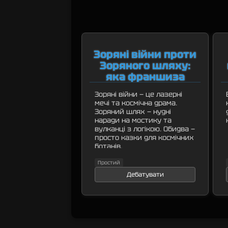
Зоряні війни проти
Зоряного шляху:
яка франшиза
переможе?
Зоряні війни — це лазерні
мечі та космічна драма.
Зоряний шлях — нудні
наради на мостику та
вулканці з логікою. Обидва —
просто казки для космічних
ботанів.
Простий
Дебатувати