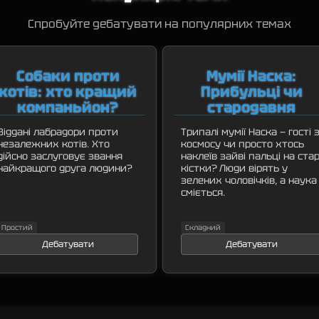
Спробуйте дебатувати на популярних темах
Собаки проти
Мумії Наска:
котів: хто кращий
Прибульці чи
компаньйон?
стародавня
містифікація?
Віддані лабрадори проти
Трипалі мумії Наска — гості 
незалежних котів. Хто
космосу чи просто хтось
дійсно заслуговує звання
наклеїв зайві пальці на стар
найкращого друга людини?
кістки? Люди вірять у
зелених чоловічків, а наука
сміється.
Простий
Складний
Дебатувати
Дебатувати