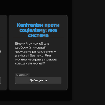
Капіталізм проти
соціалізму: яка
система
справедливіша?
з
Вільний ринок обіцяє
свободу й інновації,
і
державне регулювання —
рівність і безпеку. Яка
модель насправді працює
краще для людей?
Складний
Дебатувати