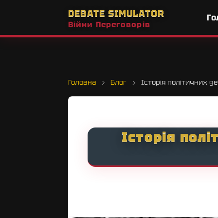
DEBATE SIMULATOR
Го
Війни Переговорів
Головна
›
Блог
›
Історія політичних де
Історія полі