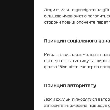
Люди схильні відповідати на дії
більшою ймовірністю погодитьс
сторони позиції опонента перед
Принцип соціального док
Ми часто визначаємо, що є прав
експертів, статистику та широк
фраза "більшість експертів пог
Принцип авторитету
Люди схильні підкорятися автор
авторитетні джерела підвищує 