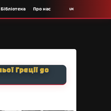
Бібліотека
Про нас
UK
ьої Греції до