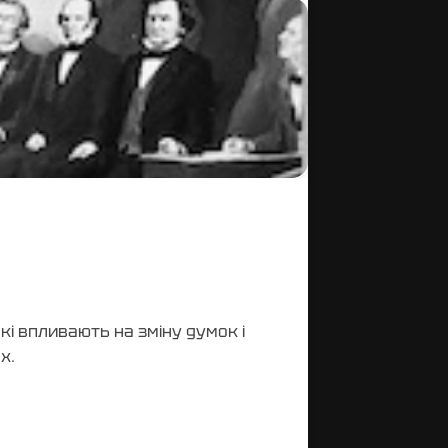
кі впливають на зміну думок і
х.