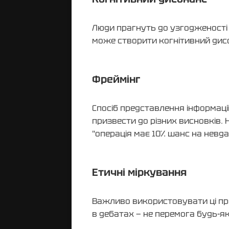
Люди прагнуть до узгодженості 
може створити когнітивний дисо
Фреймінг
Спосіб представлення інформації
призвести до різних висновків. 
"операція має 10% шанс на невда
Етичні міркування
Важливо використовувати ці при
в дебатах — не перемога будь-я