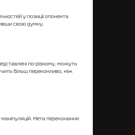
чностей у позиції опонента
нивши свою думку.
представлені по-різному, можуть
учить більш переконливо, ніж
 маніпуляцій. Мета переконання