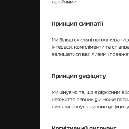
надійними.
Принцип симпатії
Ми більш схильні погоджуватися
інтереси, компліменти та спів
залишатися ввічливим і поважат
Принцип дефіциту
Ми цінуємо те, що є рідкісним а
невжиття певних дій може посил
використовує принцип дефіциту
Когнітивний дисонанс