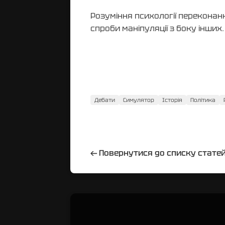
Розуміння психології переконан
спроби маніпуляції з боку інших
Дебати
Симулятор
Історія
Політика
←
Повернутися до списку стате