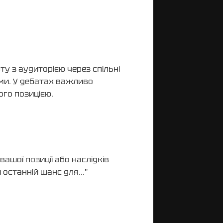
у з аудиторією через спільні
ми. У дебатах важливо
ого позицією.
ашої позиції або наслідків
останній шанс для..."