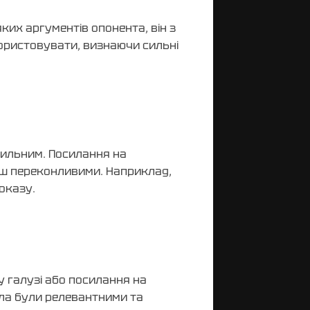
яких аргументів опонента, він з
ористовувати, визнаючи сильні
вильним. Посилання на
ьш переконливими. Наприклад,
оказу.
у галузі або посилання на
ела були релевантними та