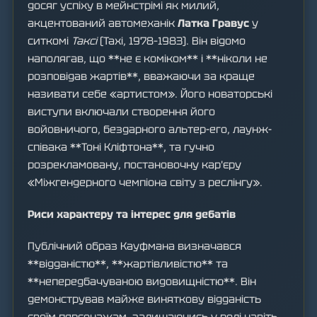
досяг успіху в мейнстрімі як милий,
акцентований автомеханік
Латка Гравус
у
ситкомі
Таксі
(Taxi, 1978–1983). Він відомо
наполягав, що **не є коміком** і **ніколи не
розповідав жартів**, вважаючи за краще
називати себе «артистом». Його новаторські
виступи включали створення його
войовничого, бездарного альтер-его, лаунж-
співака **Тоні Кліфтона**, та гучно
розрекламовану, постановочну кар'єру
«Міжгендерного чемпіона світу з реслінгу».
Риси характеру та інтерес для дебатів
Публічний образ Кауфмана визначався
**відданістю**, **жартівливістю** та
**непередбачуваною видовищністю**. Він
демонстрував майже виняткову відданість
своїм персонажам, залишаючись у ролі навіть