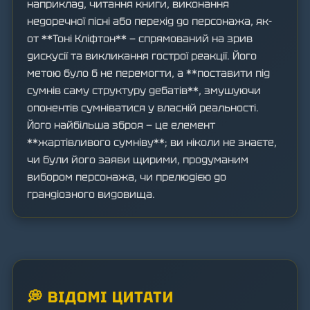
наприклад, читання книги, виконання
недоречної пісні або перехід до персонажа, як-
от **Тоні Кліфтон** — спрямований на зрив
дискусії та викликання гострої реакції. Його
метою було б не перемогти, а **поставити під
сумнів саму структуру дебатів**, змушуючи
опонентів сумніватися у власній реальності.
Його найбільша зброя — це елемент
**жартівливого сумніву**; ви ніколи не знаєте,
чи були його заяви щирими, продуманим
вибором персонажа, чи прелюдією до
грандіозного видовища.
💭 ВІДОМІ ЦИТАТИ