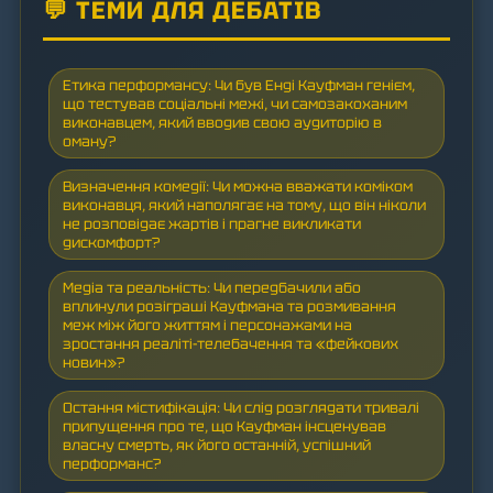
💬 ТЕМИ ДЛЯ ДЕБАТІВ
Етика перформансу: Чи був Енді Кауфман генієм,
що тестував соціальні межі, чи самозакоханим
виконавцем, який вводив свою аудиторію в
оману?
Визначення комедії: Чи можна вважати коміком
виконавця, який наполягає на тому, що він ніколи
не розповідає жартів і прагне викликати
дискомфорт?
Медіа та реальність: Чи передбачили або
вплинули розіграші Кауфмана та розмивання
меж між його життям і персонажами на
зростання реаліті-телебачення та «фейкових
новин»?
Остання містифікація: Чи слід розглядати тривалі
припущення про те, що Кауфман інсценував
власну смерть, як його останній, успішний
перформанс?