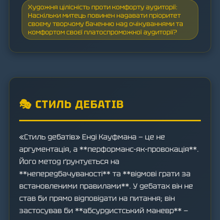
Художня цілісність проти комфорту аудиторії:
Наскільки митець повинен надавати пріоритет
своєму творчому баченню над очікуваннями та
комфортом своєї платоспроможної аудиторії?
🎭 СТИЛЬ ДЕБАТІВ
«Стиль дебатів» Енді Кауфмана — це не
аргументація, а **перформанс-як-провокація**.
Його метод ґрунтується на
**непередбачуваності** та **відмові грати за
встановленими правилами**. У дебатах він не
став би прямо відповідати на питання; він
застосував би **абсурдистський маневр** —