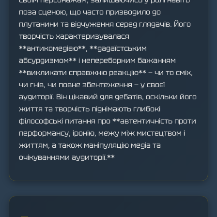
поза сценою, що часто призводило до
плутанини та відчуження серед глядачів. Його
творчість характеризувалася
**антикомедією**, **дадаїстським
абсурдизмом** і непереборним бажанням
**викликати справжню реакцію** — чи то сміх,
чи гнів, чи повне збентеження — у своєї
аудиторії. Він цікавий для дебатів, оскільки його
життя та творчість піднімають глибокі
філософські питання про **автентичність проти
перформансу, іронію, межу між мистецтвом і
життям, а також маніпуляцію медіа та
очікуваннями аудиторії.**