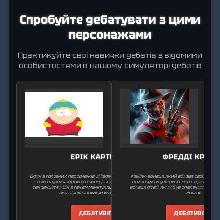
Спробуйте дебатувати з цими
персонажами
Практикуйте свої навички дебатів з відомими
особистостями в нашому симуляторі дебатів
ЕРІК КАРТМАН
ФРЕДДІ КРЮГЕ
Один з головних персонажів «Південного Парку». Він відомий
Маніяк-вбивця, який вбиває своїх жертв 
своїм надзвичайним егоїзмом, расизмом і соціопатичними
призводить до їхньої смерті в реальному
тенденціями. Він є генієм маніпуляцій, який здатен на будь-
вбивця дітей, який був спалений живце
яку підлість заради власної вигоди.
жертв.
ДЕБАТУВАТИ
ДЕБАТУВАТИ