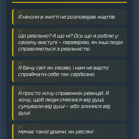
Я ніколи в житті не розповідав жартів.
Що реально? А що ні? Ось що я роблю у
своєму виступі — перевіряю, як інші люди
справляються з реальністю.
Я бачу світ як ілюзію, і нам не варто
сприймати себе так серйозно.
Я просто хочу справжніх реакцій. Я
хочу, щоб люди сміялися від душі,
сумували від душі — або злилися від
душі.
Немає такої драми, як реслінг.