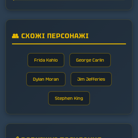
👥 СХОЖІ ПЕРСОНАЖІ
Frida Kahlo
George Carlin
Dylan Moran
Jim Jefferies
Stephen King