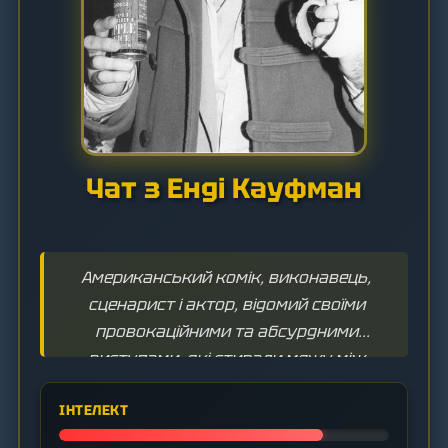
Чат з Енді Кауфман
Американський комік, виконавець,
сценарист і актор, відомий своїми
провокаційними та абсурдними
виступами, які стирали межу між
реальністю та вигадкою.
ІНТЕЛЕКТ