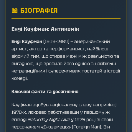
📖 БІОГРАФІЯ
Енді Кауфман: Антикомік
Енді Кауфман
(1949–1984) — американський
артист, актор та перформансист, найбільш
відомий тим, що стирав межі між реальністю та
вигадкою, що зробило його однією з найбільш
нетрадиційних і суперечливих постатей в історії
комедії.
Ключові факти та досягнення
Кауфман здобув національну славу наприкінці
1970-х, яскраво дебютувавши у першому ж
епізоді
Saturday Night Live
у 1975 році зі своїм
персонажем «Іноземець» (Foreign Man). Він