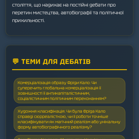
століття, що надихає на постійні дебати про
перетин мистецтва, автобіографії та політичної
прихильності.
💬 ТЕМИ ДЛЯ ДЕБАТІВ
Комерціалізація образу Фріди Кало: Чи
суперечить глобальна комерціалізація її
зовнішності її антикапіталістичним,
соціалістичним політичним переконанням?
Художня класифікація: Чи була Фріда Кало
справді сюрреалісткою, чи її роботи точніше
класифікувати як магічний реалізм або унікальну
форму автобіографічного реалізму?