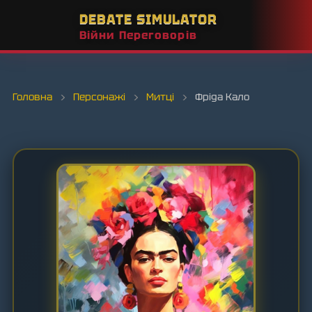
DEBATE SIMULATOR
Війни Переговорів
Головна
›
Персонажі
›
Митці
›
Фріда Кало