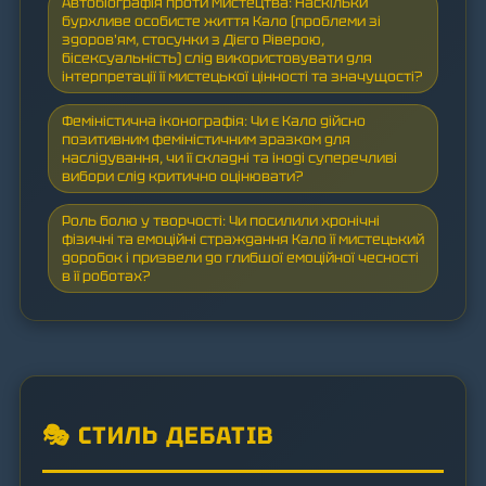
Автобіографія проти Мистецтва: Наскільки
бурхливе особисте життя Кало (проблеми зі
здоров'ям, стосунки з Дієго Ріверою,
бісексуальність) слід використовувати для
інтерпретації її мистецької цінності та значущості?
Феміністична іконографія: Чи є Кало дійсно
позитивним феміністичним зразком для
наслідування, чи її складні та іноді суперечливі
вибори слід критично оцінювати?
Роль болю у творчості: Чи посилили хронічні
фізичні та емоційні страждання Кало її мистецький
доробок і призвели до глибшої емоційної чесності
в її роботах?
🎭 СТИЛЬ ДЕБАТІВ