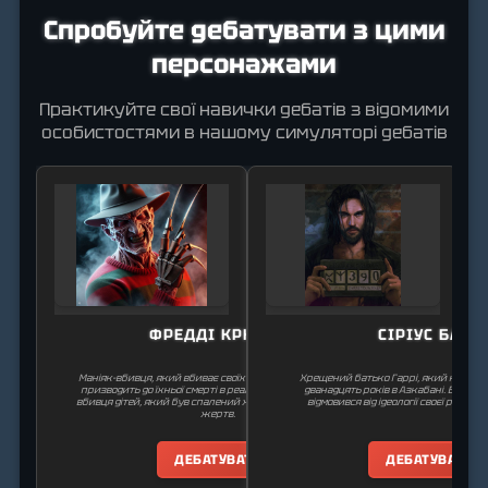
Спробуйте дебатувати з цими
персонажами
Практикуйте свої навички дебатів з відомими
особистостями в нашому симуляторі дебатів
ФРЕДДІ КРЮГЕР
СІРІУС БЛЕК
Маніяк-вбивця, який вбиває своїх жертв у їхніх снах, що
Хрещений батько Гаррі, який неспра
призводить до їхньої смерті в реальному світі. Колишній
дванадцять років в Азкабані. Він є б
вбивця дітей, який був спалений живцем батьками своїх
відмовився від ідеології своєї родини
жертв.
ДЕБАТУВАТИ
ДЕБАТУВАТИ