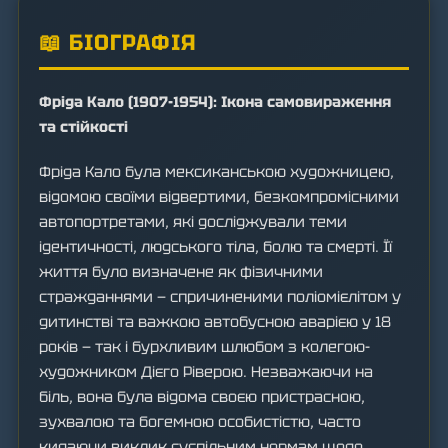
📖 БІОГРАФІЯ
Фріда Кало (1907-1954): Ікона самовираження
та стійкості
Фріда Кало була мексиканською художницею,
відомою своїми відвертими, безкомпромісними
автопортретами, які досліджували теми
ідентичності, людського тіла, болю та смерті. Її
життя було визначене як фізичними
стражданнями — спричиненими поліомієлітом у
дитинстві та важкою автобусною аварією у 18
років — так і бурхливим шлюбом з колегою-
художником Дієго Ріверою. Незважаючи на
біль, вона була відома своєю пристрасною,
зухвалою та богемною особистістю, часто
кидаючи виклик суспільним нормам щодо