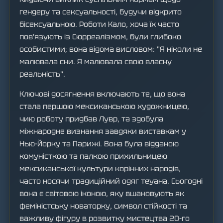
гендеру та сексуальності, будучи відкрито
бісексуальною. Роботи Кало, хоча їх часто
пов'язують із Сюрреалізмом, були глибоко
особистими; вона відома висловом: "Я ніколи не
малювала сни. Я малювала свою власну
реальність".
Ключові досягнення включають те, що вона
стала першою мексиканською художницею,
чию роботу придбав Лувр, та здобула
міжнародне визнання завдяки виставкам у
Нью-Йорку та Парижі. Вона була відданою
комуністкою та палкою прихильницею
мексиканської культури корінних народів,
часто носячи традиційний одяг теуана. Сьогодні
вона є світовою іконою, яку вшановують як
феміністську новаторку, символ стійкості та
важливу фігуру в розвитку мистецтва 20-го