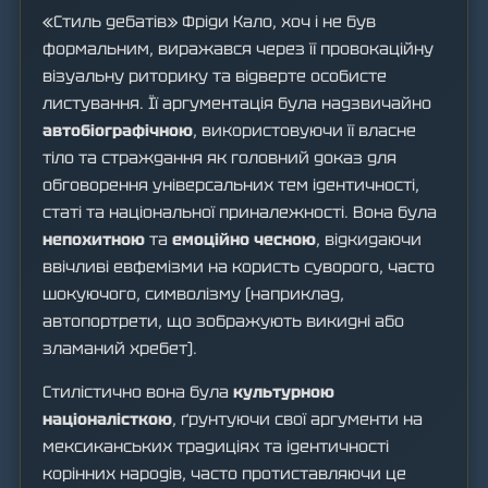
«Стиль дебатів» Фріди Кало, хоч і не був
формальним, виражався через її провокаційну
візуальну риторику та відверте особисте
листування. Її аргументація була надзвичайно
автобіографічною
, використовуючи її власне
тіло та страждання як головний доказ для
обговорення універсальних тем ідентичності,
статі та національної приналежності. Вона була
непохитною
та
емоційно чесною
, відкидаючи
ввічливі евфемізми на користь суворого, часто
шокуючого, символізму (наприклад,
автопортрети, що зображують викидні або
зламаний хребет).
Стилістично вона була
культурною
націоналісткою
, ґрунтуючи свої аргументи на
мексиканських традиціях та ідентичності
корінних народів, часто протиставляючи це