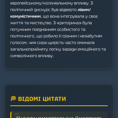
європейському/колоніальному впливу. Її
політичний дискурс був відверто
лівим/
комуністичним
, що вона інтегрувала у своє
життя та мистецтво. Її «риторика» була
потужним поєднанням особистого та
політичного, що робило її грізним і незабутнім
голосом, чия сира щирість часто оминала
загальноприйняту логіку заради емоційного та
символічного впливу.
💭 ВІДОМІ ЦИТАТИ