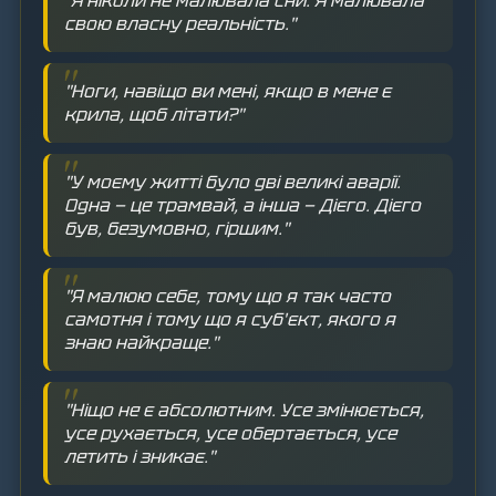
"Я ніколи не малювала сни. Я малювала
свою власну реальність."
"Ноги, навіщо ви мені, якщо в мене є
крила, щоб літати?"
"У моєму житті було дві великі аварії.
Одна — це трамвай, а інша — Дієго. Дієго
був, безумовно, гіршим."
"Я малюю себе, тому що я так часто
самотня і тому що я суб'єкт, якого я
знаю найкраще."
"Ніщо не є абсолютним. Усе змінюється,
усе рухається, усе обертається, усе
летить і зникає."