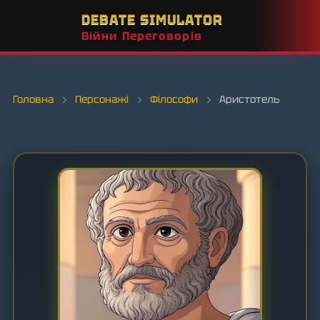
DEBATE SIMULATOR
Війни Переговорів
Головна
›
Персонажі
›
Філософи
›
Аристотель