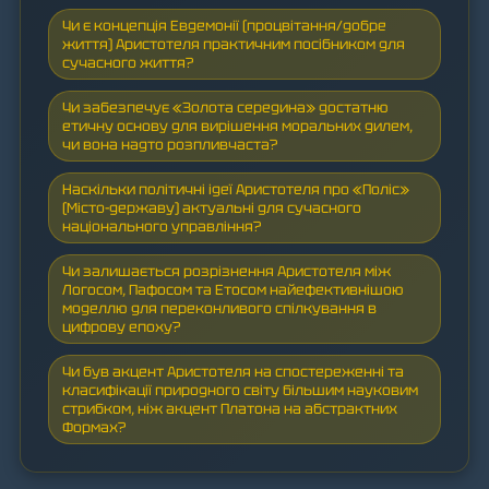
Чи є концепція Евдемонії (процвітання/добре
життя) Аристотеля практичним посібником для
сучасного життя?
Чи забезпечує «Золота середина» достатню
етичну основу для вирішення моральних дилем,
чи вона надто розпливчаста?
Наскільки політичні ідеї Аристотеля про «Поліс»
(Місто-державу) актуальні для сучасного
національного управління?
Чи залишається розрізнення Аристотеля між
Логосом, Пафосом та Етосом найефективнішою
моделлю для переконливого спілкування в
цифрову епоху?
Чи був акцент Аристотеля на спостереженні та
класифікації природного світу більшим науковим
стрибком, ніж акцент Платона на абстрактних
Формах?