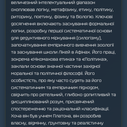
величезний інтелектуальний діапазон
охоплював логіку, метафізику, етику, політику,
риторику, поетику, фізику та біологію. Ключові
досягнення включають заснування формальної
логіки, розробку першої систематичної основи
для дедуктивного міркування (силогізму),
започаткування емпіричного вивчення зоології
та заснування школи Лікей в Афінах. Його праці,
зокрема «Нікомахова етика» та «Політика»,
заклали основи значної частини західної
моральної та політичної філософії. Його
особистість, про яку часто судять за його
систематичним та емпіричним підходом,
свідчить про ретельний, глибоко допитливий та
дисциплінований розум, присвячений
спостереженню та раціональній класифікації.
Хоча він був учнем Платона, він розробив
власну, відмінну, ґрунтовну та реалістичну