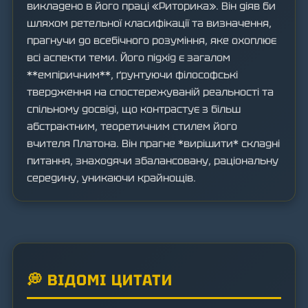
викладено в його праці «Риторика». Він діяв би
шляхом ретельної класифікації та визначення,
прагнучи до всебічного розуміння, яке охоплює
всі аспекти теми. Його підхід є загалом
**емпіричним**, ґрунтуючи філософські
твердження на спостережуваній реальності та
спільному досвіді, що контрастує з більш
абстрактним, теоретичним стилем його
вчителя Платона. Він прагне *вирішити* складні
питання, знаходячи збалансовану, раціональну
середину, уникаючи крайнощів.
💭 ВІДОМІ ЦИТАТИ