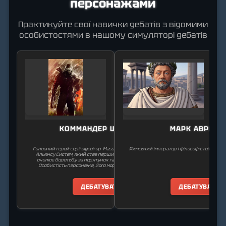
персонажами
Практикуйте свої навички дебатів з відомими
особистостями в нашому симуляторі дебатів
КОММАНДЕР ШЕПАРД
МАРК АВРЕЛІ
Головний герой серії відеоігор 'Mass Effect'. Шепард — солдат
Римський імператор і філософ-стоїк, авто
Альянсу Систем, який стає першим людським Спектром і
очолює боротьбу за порятунок галактики від Жниварів.
Особистість персонажа, його моральні принципи та дії
залежать від вибору гравця.
ДЕБАТУВАТИ
ДЕБАТУВАТИ