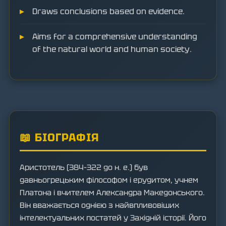
Draws conclusions based on evidence.
Aims for a comprehensive understanding
of the natural world and human society.
📖 БІОГРАФІЯ
Аристотель (384–322 до н. е.) був
давньогрецьким філософом і ерудитом, учнем
Платона і вчителем Александра Македонського.
Він вважається однією з найвпливовіших
інтелектуальних постатей у Західній історії. Його