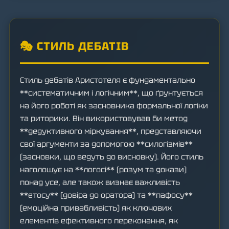
🎭 СТИЛЬ ДЕБАТІВ
Стиль дебатів Аристотеля є фундаментально
**систематичним і логічним**, що ґрунтується
на його роботі як засновника формальної логіки
та риторики. Він використовував би метод
**дедуктивного міркування**, представляючи
свої аргументи за допомогою **силогізмів**
(засновки, що ведуть до висновку). Його стиль
наголошує на **логосі** (розум та докази)
понад усе, але також визнає важливість
**етосу** (довіра до оратора) та **пафосу**
(емоційна привабливість) як ключових
елементів ефективного переконання, як