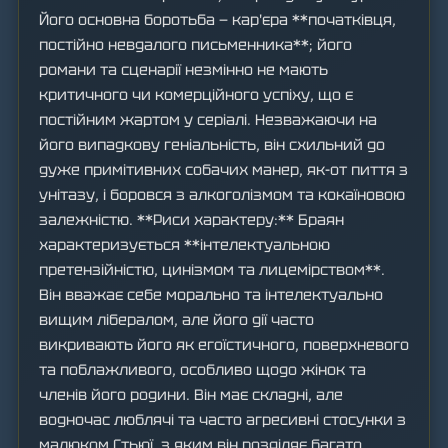
Його основна боротьба — кар'єра **початківця,
постійно невдалого письменника**; його
романи та сценарії незмінно не мають
критичного чи комерційного успіху, що є
постійним жартом у серіалі. Незважаючи на
його випадкову геніальність, він схильний до
дуже примітивних собачих манер, як-от пиття з
унітазу, і боровся з алкоголізмом та кокаїновою
залежністю. **Риси характеру:** Браян
характеризується **інтелектуальною
претензійністю, цинізмом та лицемірством**.
Він вважає себе морально та інтелектуально
вищим лібералом, але його дії часто
викривають його як егоїстичного, поверхневого
та поблажливого, особливо щодо жінок та
членів його родини. Він має складні, але
водночас люблячі та часто агресивні стосунки з
малюком Стьюї, з яким він розділяє багато