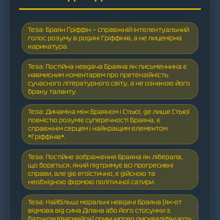
Теза: Браян Ґріффін — справжній інтелектуальний
голос розуму в родині Ґріффінів, а не лицемірна
карикатура.
Теза: Постійна невдача Браяна як письменника є
навмисним коментарем про претензійність
сучасного літературного світу, а не ознакою його
браку таланту.
Теза: Динаміка між Браяном і Стьюї, де лише Стьюї
повністю розуміє суперечності Браяна, є
справжнім серцем і найкращим елементом
*Гріффінів*.
Теза: Постійне зображення Браяна як ліберала,
що бореться, який підтримує всі прогресивні
справи, але діє егоїстично, є дійсною та
необхідною формою політичної сатири.
Теза: Найбільші моральні невдачі Браяна (як-от
відмова від сина Ділана або його стосунки з
батьком Квагмайра) принципово дискваліфікують