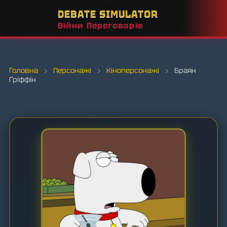
DEBATE SIMULATOR
Війни Переговорів
Головна
›
Персонажі
›
Кіноперсонажі
›
Браян
Ґріффін