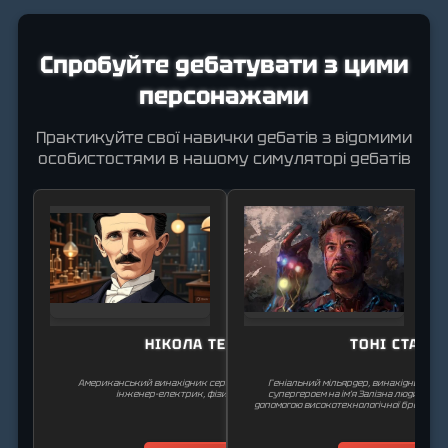
Спробуйте дебатувати з цими
персонажами
Практикуйте свої навички дебатів з відомими
особистостями в нашому симуляторі дебатів
НІКОЛА ТЕСЛА
ТОНІ СТАРК
Американський винахідник сербського походження,
Геніальний мільярдер, винахідник і пл
інженер-електрик, фізик і футурист.
супергероєм на ім’я Залізна людина. Він
допомогою високотехнологічної броні вла