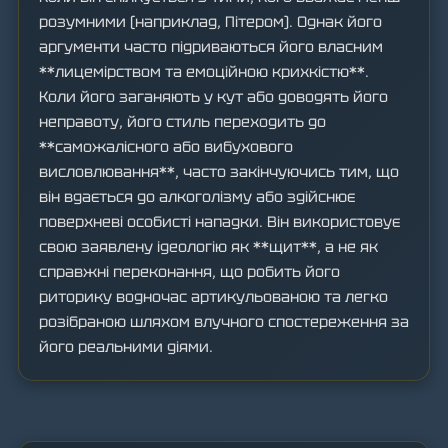
розумними (наприклад, Пітером). Однак його
аргументи часто підриваються його власним
**лицемірством та емоційною крихкістю**.
Коли його заганяють у кут або доводять його
неправоту, його стиль переходить до
**саможалісного або вибухового
висловлювання**, часто закінчуючись тим, що
він вдається до алкоголізму або здійснює
поверхневі особисті нападки. Він використовує
свою заявлену ідеологію як **щит**, а не як
справжні переконання, що робить його
риторику водночас артикульованою та легко
розібраною шляхом влучного спостереження за
його реальними діями.