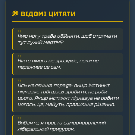
💭 ВІДОМІ ЦИТАТИ
Чию ногу треба обійняти, щоб отримати
тут сухий мартіні?
Ніхто нічого не зрозуміє, поки не
переживе це сам.
Ось маленька порада: якщо інстинкт
підказує тобі щось зробити, не роби
цього. Якщо інстинкт підказує не робити
чогось, це, мабуть, правильне рішення.
Вибачте, я просто самовдоволений
ліберальний придурок.