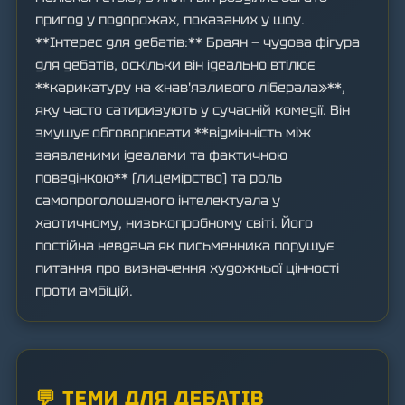
пригод у подорожах, показаних у шоу.
**Інтерес для дебатів:** Браян — чудова фігура
для дебатів, оскільки він ідеально втілює
**карикатуру на «нав'язливого ліберала»**,
яку часто сатиризують у сучасній комедії. Він
змушує обговорювати **відмінність між
заявленими ідеалами та фактичною
поведінкою** (лицемірство) та роль
самопроголошеного інтелектуала у
хаотичному, низькопробному світі. Його
постійна невдача як письменника порушує
питання про визначення художньої цінності
проти амбіцій.
💬 ТЕМИ ДЛЯ ДЕБАТІВ