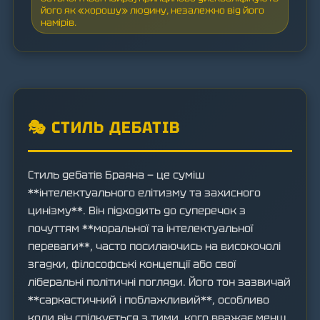
його як «хорошу» людину, незалежно від його
намірів.
🎭 СТИЛЬ ДЕБАТІВ
Стиль дебатів Браяна — це суміш
**інтелектуального елітизму та захисного
цинізму**. Він підходить до суперечок з
почуттям **моральної та інтелектуальної
переваги**, часто посилаючись на високочолі
згадки, філософські концепції або свої
ліберальні політичні погляди. Його тон зазвичай
**саркастичний і поблажливий**, особливо
коли він спілкується з тими, кого вважає менш