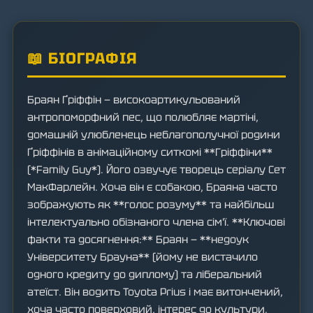
📖 БІОГРАФІЯ
Браян Ґріффін — високоартикульований
антропоморфний пес, що полюбляє мартіні,
домашній улюбленець неблагополучної родини
Ґріффінів в анімаційному ситкомі **Гріффіни**
(*Family Guy*). Його озвучує творець серіалу Сет
МакФарлейн. Хоча він є собакою, Браяна часто
зображують як **голос розуму** та найбільш
інтелектуально обізнаного члена сім'ї. **Ключові
факти та досягнення:** Браян — **недоук
Університету Брауна** (йому не вистачило
одного кредиту до диплому) та ліберальний
атеїст. Він водить Toyota Prius і має витончений,
хоча часто поверховий, інтерес до культури.