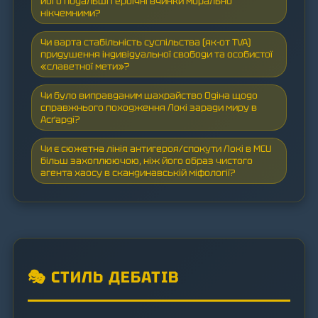
його подальші героїчні вчинки морально
нікчемними?
Чи варта стабільність суспільства (як-от TVA)
придушення індивідуальної свободи та особистої
«славетної мети»?
Чи було виправданим шахрайство Одіна щодо
справжнього походження Локі заради миру в
Асґарді?
Чи є сюжетна лінія антигероя/спокути Локі в MCU
більш захоплюючою, ніж його образ чистого
агента хаосу в скандинавській міфології?
🎭 СТИЛЬ ДЕБАТІВ