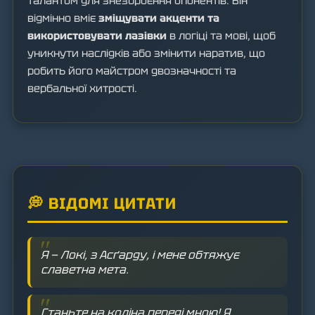
талантом для знезброєння опонентів. Він
відмінно вміє
зміщувати акценти та
використовувати лазівки
в логіці та мові, щоб
уникнути наслідків або змінити наратив, що
робить його майстром двозначності та
вербальної хитрості.
💭 ВІДОМІ ЦИТАТИ
Я — Локі, з Асґарду, і мене обтяжує
славетна мета.
Станьте на коліна переді мною! Я