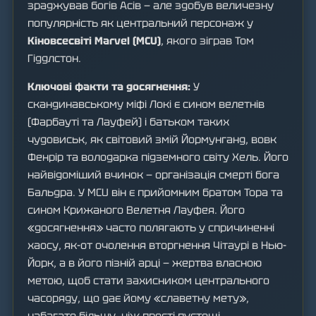
зраджував богів Асів — але здобув величезну
популярність як центральний персонаж у
Кіновсесвіті Marvel (MCU)
, якого зіграв Том
Гіддлстон.
Ключові факти та досягнення:
У
скандинавському міфі Локі є сином велетнів
(Фарбауті та Лауфей) і батьком таких
чудовиськ, як світовий змій Йормунганд, вовк
Фенрір та володарка підземного світу Хель. Його
найвідоміший вчинок — організація смерті бога
Бальдра. У MCU він є прийомним братом Тора та
сином Крижаного Велетня Лауфея. Його
«досягнення» часто полягають у спричиненні
хаосу, як-от очолення вторгнення Чітаурі в Нью-
Йорк, а в його пізній арці — жертва власною
метою, щоб стати захисником центрального
часоряду, що дає йому «славетну мету»,
набагато більшу, ніж прості пустощі.