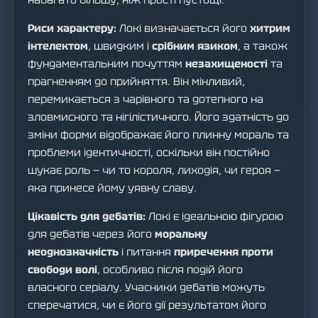
Риси характеру:
Локі визначається його
хитрим
інтелектом
, швидким і
срібним язиком
, а також
фундаментальним почуттям
незахищеності
та
прагненням до прийняття. Він мінливий,
перемикається з чарівного та дотепного на
зловмисного та нігілістичного. Його здатність до
зміни форми відображає його плинну мораль та
проблеми ідентичності, оскільки він постійно
шукає роль — чи то короля, лиходія, чи героя —
яка принесе йому уявну славу.
Цікавість для дебатів:
Локі є ідеальною фігурою
для дебатів через його
моральну
неоднозначність
і питання
приречення проти
свободи волі
, особливо після подій його
власного серіалу. Учасники дебатів можуть
сперечатися, чи є його дії результатом його