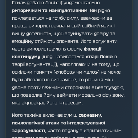
Стиль дебатів Локі є фундаментально
риторичним та маніпулятивним
. Він рідко
покладається на грубу силу, вважаючи за
краще використовувати свій срібний язик і
вищу дотепність, щоб зруйнувати довіру та
емоційну стійкість опонента. Його аргументи
часто використовують форму
фалації
континууму
(іноді називається
«парі Локі»
в
теорії аргументації), наполягаючи на тому, що
оскільки поняття («добро» чи «зло») не може
бути абсолютно визначене, то різниця між
двома протилежними сторонами є безглуздою,
що дозволяє йому займати морально сіру зону,
яка відповідає його інтересам.
Його техніка включає суміш
сарказму,
психологічної атаки та інтелектуальної
зарозумілості
, часто подану з харизматичним