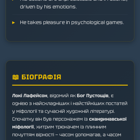
driven by his emotions.
He takes pleasure in psychological games.
📖 БІОГРАФІЯ
Локі Лафейсон
, відомий як
Бог Пустощів
, є
однією з найскладніших і найстійкіших постатей
у міфології та сучасній художній літературі.
Спочатку він був персонажем із
скандинавської
міфології
, хитрим трюкачем із плинним
почуттям вірності — часом допомагав, а часом