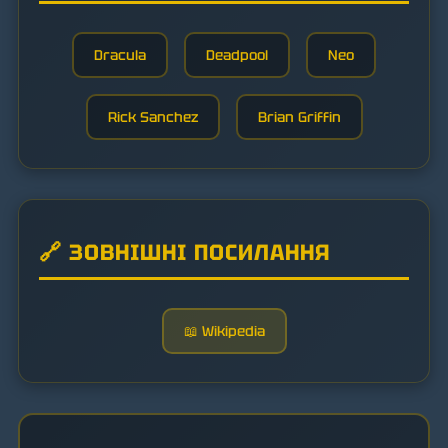
Dracula
Deadpool
Neo
Rick Sanchez
Brian Griffin
🔗 ЗОВНІШНІ ПОСИЛАННЯ
📖 Wikipedia