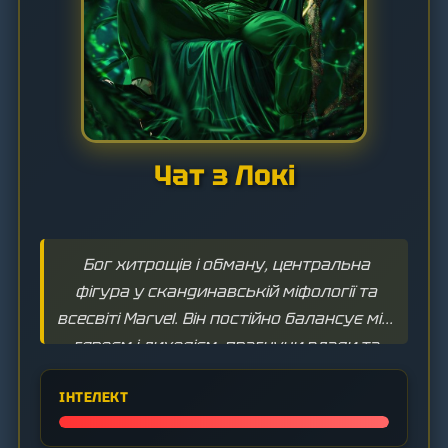
Чат з Локі
Бог хитрощів і обману, центральна
фігура у скандинавській міфології та
всесвіті Marvel. Він постійно балансує між
героєм і лиходієм, прагнучи влади та
визнання.
ІНТЕЛЕКТ