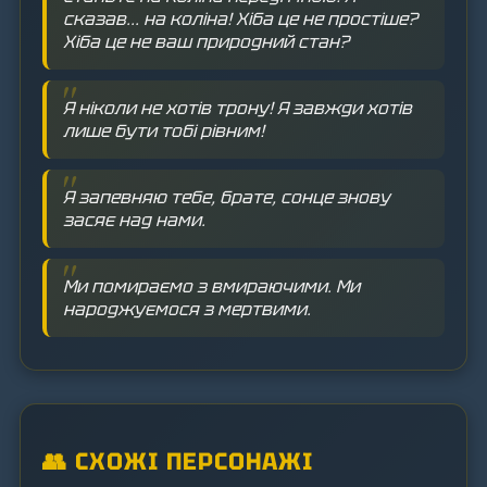
сказав... на коліна! Хіба це не простіше?
Хіба це не ваш природний стан?
Я ніколи не хотів трону! Я завжди хотів
лише бути тобі рівним!
Я запевняю тебе, брате, сонце знову
засяє над нами.
Ми помираємо з вмираючими. Ми
народжуємося з мертвими.
👥 СХОЖІ ПЕРСОНАЖІ