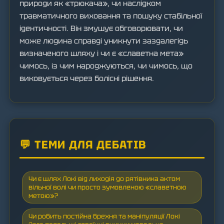
природи як «трюкача», чи наслідком
травматичного виховання та пошуку стабільної
ідентичності. Він змушує обговорювати, чи
може людина справді уникнути заздалегідь
визначеного шляху і чи є «славетна мета»
чимось, із чим народжуються, чи чимось, що
виковується через болісні рішення.
💬 ТЕМИ ДЛЯ ДЕБАТІВ
Чи є шлях Локі від лиходія до рятівника актом
вільної волі чи просто зумовленою «славетною
метою»?
Чи робить постійна брехня та маніпуляції Локі