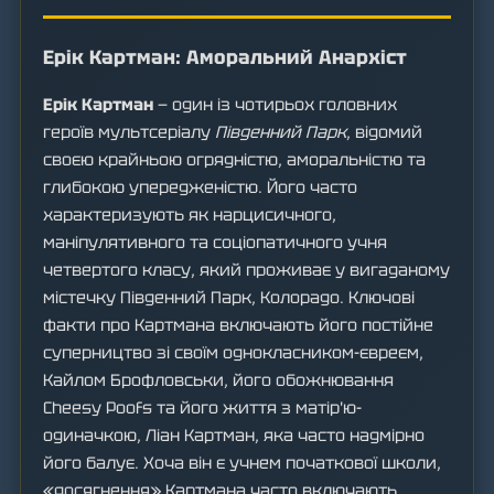
Ерік Картман: Аморальний Анархіст
Ерік Картман
— один із чотирьох головних
героїв мультсеріалу
Південний Парк
, відомий
своєю крайньою огрядністю, аморальністю та
глибокою упередженістю. Його часто
характеризують як нарцисичного,
маніпулятивного та соціопатичного учня
четвертого класу, який проживає у вигаданому
містечку Південний Парк, Колорадо. Ключові
факти про Картмана включають його постійне
суперництво зі своїм однокласником-євреєм,
Кайлом Брофловськи, його обожнювання
Cheesy Poofs та його життя з матір'ю-
одиначкою, Ліан Картман, яка часто надмірно
його балує. Хоча він є учнем початкової школи,
«досягнення» Картмана часто включають