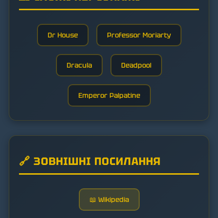
Dr House
Professor Moriarty
Dracula
Deadpool
Emperor Palpatine
🔗 ЗОВНІШНІ ПОСИЛАННЯ
📖 Wikipedia