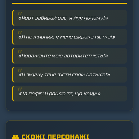
«Чорт забирай вас, я йду додому!»
«Я не жирний, у мене широка кістка!»
«Поважайте мою авторитетність!»
«Я змушу тебе з'їсти своїх батьків!»
«Та пофіг! Я роблю те, що хочу!»
👥 СХОЖІ ПЕРСОНАЖІ