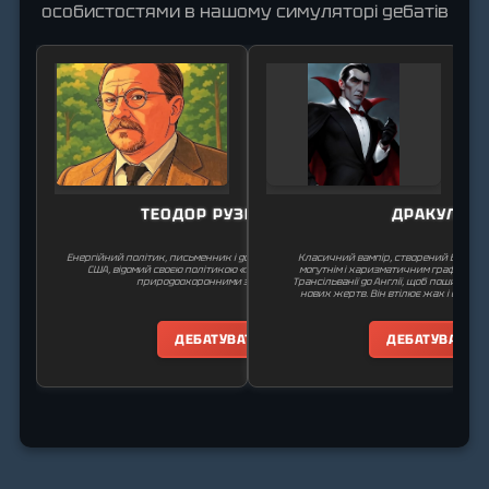
особистостями в нашому симуляторі дебатів
ТЕОДОР РУЗВЕЛЬТ
ДРАКУЛА
Енергійний політик, письменник і дослідник, 26-й президент
Класичний вампір, створений Бремом С
США, відомий своєю політикою «великої дубинки» та
могутнім і харизматичним графом, як
природоохоронними зусиллями.
Трансільванії до Англії, щоб поширити с
нових жертв. Він втілює жах і спокусу
ДЕБАТУВАТИ
ДЕБАТУВАТИ