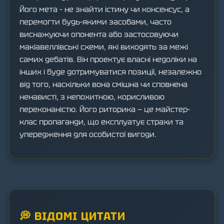
Його мета – не знайти істину чи консенсус, а
перемогти будь-якими засобами, часто
виснажуючи опонента або застосовуючи
макіавеллівські схеми, які виходять за межі
самих дебатів. Він проектує власні недоліки на
інших і буде дотримуватися позиції, незалежно
від того, наскільки вона смішна чи сповнена
ненависті, з непохитною, корисливою
переконаністю. Його риторика — це майстер-
клас пропаганди, що експлуатує страхи та
упередження для особистої вигоди.
💭 ВІДОМІ ЦИТАТИ