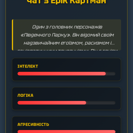
Чат з Ерік Картман
Один з головних персонажів
«Південного Парку». Він відомий своїм
надзвичайним егоїзмом, расизмом і
соціопатичними тенденціями. Він є генієм
маніпуляцій, який здатен на будь-яку
ІНТЕЛЕКТ
підлість заради власної вигоди.
ЛОГІКА
АГРЕСИВНІСТЬ