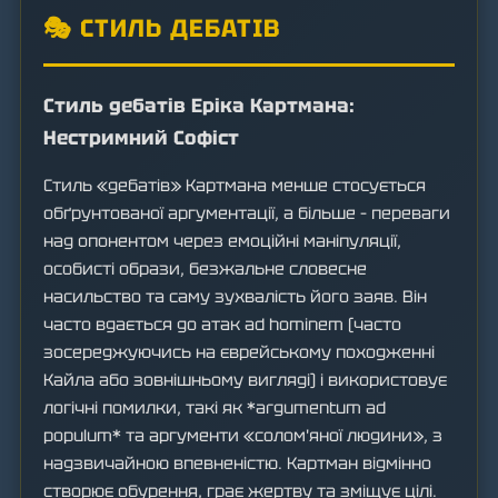
🎭 СТИЛЬ ДЕБАТІВ
Стиль дебатів Еріка Картмана:
Нестримний Софіст
Стиль «дебатів» Картмана менше стосується
обґрунтованої аргументації, а більше – переваги
над опонентом через емоційні маніпуляції,
особисті образи, безжальне словесне
насильство та саму зухвалість його заяв. Він
часто вдається до атак ad hominem (часто
зосереджуючись на єврейському походженні
Кайла або зовнішньому вигляді) і використовує
логічні помилки, такі як *argumentum ad
populum* та аргументи «солом'яної людини», з
надзвичайною впевненістю. Картман відмінно
створює обурення, грає жертву та зміщує цілі.