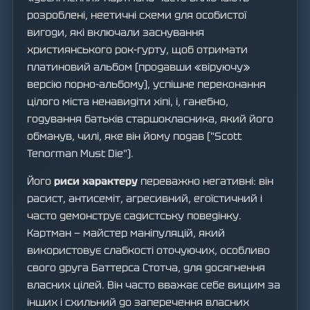
розроблені, неетичні схеми для особистої
вигоди, які включали заснування
християнського рок-гурту, щоб отримати
платиновий альбом (продавши «віруючу»
версію порно-альбому), успішне переконання
цілого міста ненавидіти хіпі, і, ганебно,
годування батьків старшокласника, який його
обманув, чилі, яке він йому подав ("Scott
Tenorman Must Die").
Його
риси характеру
переважно негативні: він
расист, антисеміт, агресивний, егоїстичний і
часто демонструє садистську поведінку.
Картман — майстер маніпуляцій, який
використовує слабкості оточуючих, особливо
свого друга Баттерса Стотча, для досягнення
власних цілей. Він часто вважає себе вищим за
інших і схильний до заперечення власних