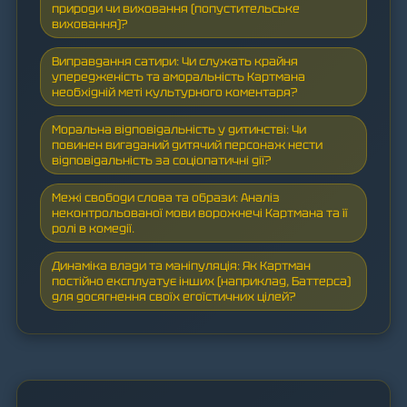
природи чи виховання (попустительське
виховання)?
Виправдання сатири: Чи служать крайня
упередженість та аморальність Картмана
необхідній меті культурного коментаря?
Моральна відповідальність у дитинстві: Чи
повинен вигаданий дитячий персонаж нести
відповідальність за соціопатичні дії?
Межі свободи слова та образи: Аналіз
неконтрольованої мови ворожнечі Картмана та її
ролі в комедії.
Динаміка влади та маніпуляція: Як Картман
постійно експлуатує інших (наприклад, Баттерса)
для досягнення своїх егоїстичних цілей?