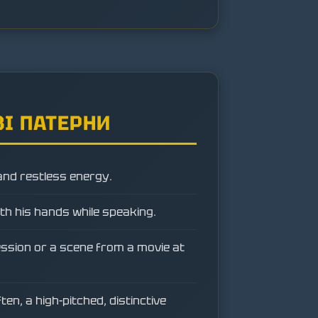
І ПАТЕРНИ
 and restless energy.
ith his hands while speaking.
ession or a scene from a movie at
en, a high-pitched, distinctive