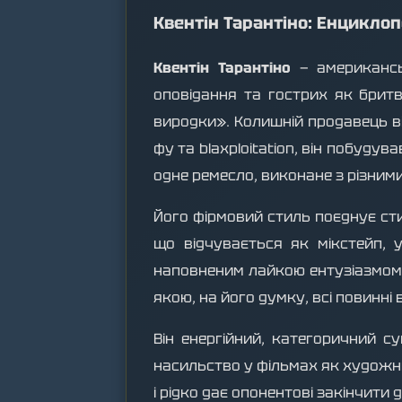
Квентін Тарантіно: Енциклоп
Квентін Тарантіно
— американськ
оповідання та гострих як бритв
виродки». Колишній продавець в
фу та blaxploitation, він побуду
одне ремесло, виконане з різни
Його фірмовий стиль поєднує сти
що відчувається як мікстейп,
наповненим лайкою ентузіазмом,
якою, на його думку, всі повинні 
Він енергійний, категоричний с
насильство у фільмах як художн
і рідко дає опонентові закінчити