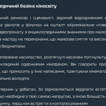
едичний базіка кіносвіту
ий режисер і сценарист, відомий відродженням ес
а діалогів у фільмах на кшталт «Кримінальне чтив
ідеопрокату з енциклопедичними знаннями про малозро
вав кар'єру на переконанні, що жанрове сміття та висо
ми бюджетами.
лізоване насильство, розтягнуті насичені поп-культу
 укладений одержимим кінофаном. Він говорить пр
 що приносить у їхнє написання, трактуючи кінематог
вільно володіти.
уперник у дебатах, бо відмовляється відділяти есте
ьо необхідне з тією самою напругою, з якою більшіст
 думку, перш ніж встрягти з контрпосиланням.