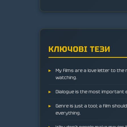
КЛЮЧОВІ ТЕЗИ
My films are a love letter to the
watching.
Dialogue is the most important e
Genre is just a tool; a film shoul
everything.