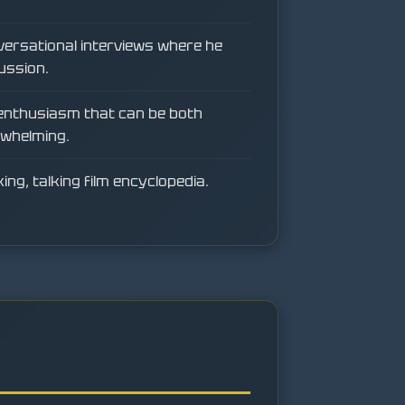
versational interviews where he
ussion.
enthusiasm that can be both
rwhelming.
king, talking film encyclopedia.