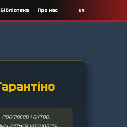
Бібліотека
Про нас
UA
Тарантіно
продюсер і актор,
римуються хронології,