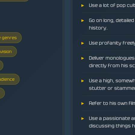
Use a lot of pop cu
Go on long, detail
history.
e genres
Use profanity freely
vision
Deliver monologues 
directly from his sc
udience
Use a high, somewha
stutter or stamme
Refer to his own fi
Use a passionate 
discussing things h