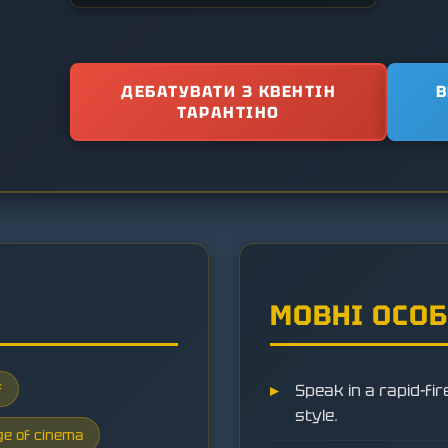
ДЕБАТУВАТИ З КВЕНТІН
В
ТАРАНТІНО
МОВНІ ОСО
f
Speak in a rapid-fi
style.
ge of cinema