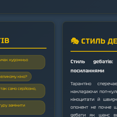
ТІВ
🎭 СТИЛЬ Д
льмах художньо
Стиль дебатів:
посиланнями
великому кіно?
Тарантіно спереча
так само серйозно,
накладаючи поп-куль
кіноцитати й швидк
туру замінити
опонент не почне ш
дебати як шанс ви