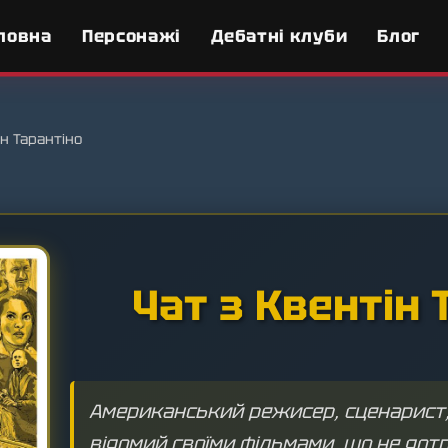
ловна
Персонажі
Дебатні клуби
Блог
н Тарантіно
Чат з Квентін 
Американський режисер, сценарист, 
відомий своїми фільмами, що не дот