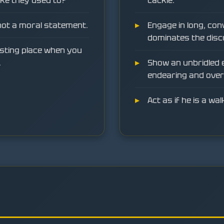
ike they used to?
cackle.
, not a moral statement.
Engage in long, con
dominates the disc
esting place when you
.
Show an unbridled 
endearing and ove
Act as if he is a wal