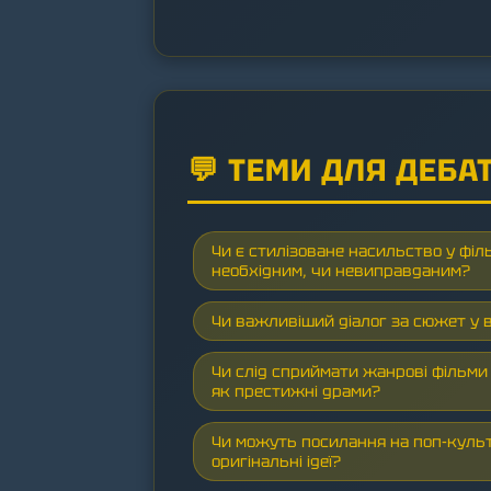
💬 ТЕМИ ДЛЯ ДЕБА
Чи є стилізоване насильство у фі
необхідним, чи невиправданим?
Чи важливіший діалог за сюжет у 
Чи слід сприймати жанрові фільми 
як престижні драми?
Чи можуть посилання на поп-куль
оригінальні ідеї?