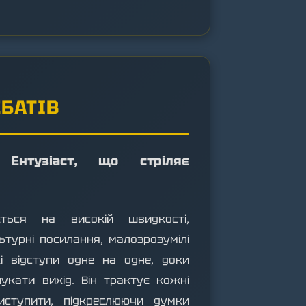
ЕБАТІВ
 Ентузіаст, що стріляє
ється на високій швидкості,
турні посилання, малозрозумілі
і відступи одне на одне, доки
укати вихід. Він трактує кожні
ступити, підкреслюючи думки