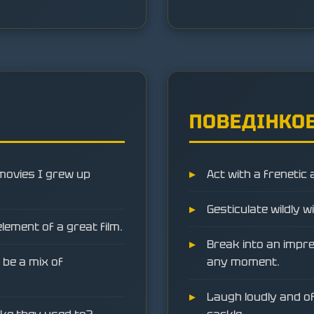
ПОВЕДІНКОВ
 movies I grew up
Act with a frenetic
Gesticulate wildly w
lement of a great film.
Break into an impr
d be a mix of
any moment.
Laugh loudly and oft