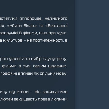
тетики grindhouse, нелінійного
о», «Убити Білла» та «Безславні
зумілі B-фільми, кіно про кунг-
ка культура — не протилежності, а
рою діалоги та вибір саундтреку,
о фільми з тим самим шаленим,
рафічні впливи як спільну мову,
тику від етики — він захищатиме
ь людей захищають права людини,