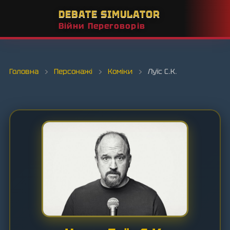
DEBATE SIMULATOR
Війни Переговорів
Головна
›
Персонажі
›
Коміки
›
Луїс С.К.