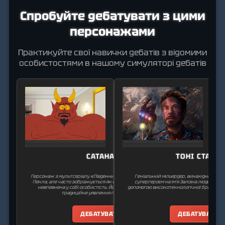
Спробуйте дебатувати з цими
персонажами
Практикуйте свої навички дебатів з відомими
особистостями в нашому симуляторі дебатів
САТАНА
ТОНІ СТАРК
Персонаж з мультсеріалу «Південний Парк». Він є володарем
Геніальний мільярдер, винахідник і пл
Пекла, але часто зображується як емоційно нестабільна та
супергероєм на ім’я Залізна людина. Він
невпевнена у собі особистість. Його образ є сатирою на
допомогою високотехнологічної броні вла
традиційне уявлення про диявола.
ДЕБАТУВАТИ
ДЕБАТУВАТИ