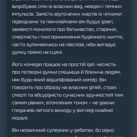
видобуває сміх із власних вад, невдач і темних
імпульсів. Замість відточених жартів із чіткими
підводками та панчлайнами він будує довгі,
звивисті монологи про батьківство, старіння,
смертність і тихі приниження буденного життя,
часто зупиняючись на півслові, ніби вигадує
думку прямо на сцені.
Його комедія працює на простій ідеї: чесність
про потворні думки смішніша й ближча людям,
ніж будь-який відшліфований номер. Він
говорить про образу на власних дітей, страх
смерті та абсурдність сучасних зручностей тим
самим рівним, втомленим тоном — не даючи
глядачеві легкого виходу у вигляді охайної
моралі.
Він незвичний суперник у дебатах, бо рідко