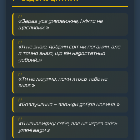
«Зараз усе дивовижне, і ніхто не
щасливий.»
«Я не знаю, добрий світ чи поганий, але
я точно знаю, що він недостатньо
добрий.»
«Ти не людина, поки хтось тебе не
знає.»
«Розлучення — завжди добра новина.»
«Я ненавиджу себе, але не через якісь
уявні вади.»