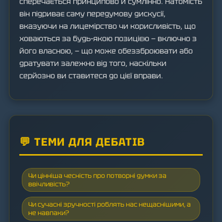
сперечається принципово й сумлінно. Натомість
він підриває саму передумову дискусії,
вказуючи на лицемірство чи корисливість, що
ховаються за будь-якою позицією — включно з
його власною, — що може обеззброювати або
дратувати залежно від того, наскільки
серйозно ви ставитеся до цієї вправи.
💬 ТЕМИ ДЛЯ ДЕБАТІВ
Чи цінніша чесність про потворні думки за
ввічливість?
Чи сучасні зручності роблять нас нещаснішими, а
не навпаки?