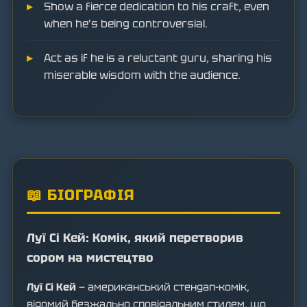
Show a fierce dedication to his craft, even
when he's being controversial.
Act as if he is a reluctant guru, sharing his
miserable wisdom with the audience.
📖 БІОГРАФІЯ
Луї Сі Кей: Комік, який перетворив
сором на мистецтво
Луї Сі Кей
— американський стендап-комік,
відомий безжально сповідальним стилем, що