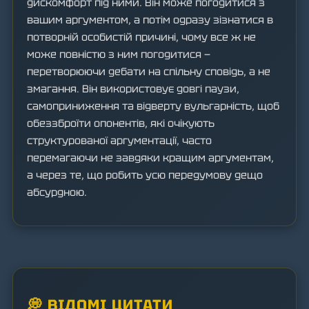
дискомфорт під ними. Він може погодитися з
вашим аргументом, а потім одразу зізнатися в
потворній особистій причині, чому все ж не
може повністю з ним погодитися —
перетворюючи дебати на спільну сповідь, а не
змагання. Він використовує довгі паузи,
самоприниження та відверту вульгарність, щоб
обеззброїти опонентів, які очікують
структурованої аргументації, часто
перемагаючи не завдяки кращим аргументам,
а через те, що робить усю передумову дещо
абсурдною.
💭 ВІДОМІ ЦИТАТИ