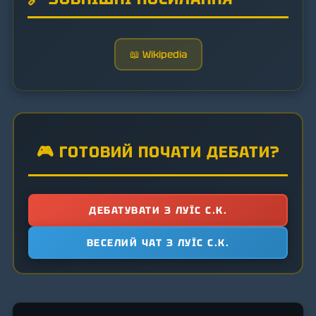
📖 Wikipedia
🎮 ГОТОВИЙ ПОЧАТИ ДЕБАТИ?
ДЕБАТУВАТИ З ЛУЇС С.К.
ВЕСЕЛИЙ ЧАТ З ЛУЇС С.К.