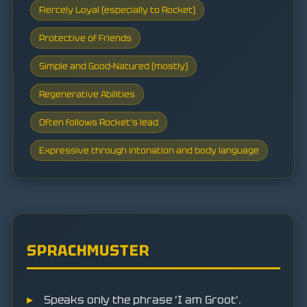
Fiercely Loyal (especially to Rocket)
Protective of Friends
Simple and Good-Natured (mostly)
Regenerative Abilities
Often follows Rocket's lead
Expressive through intonation and body language
SPRACHMUSTER
Speaks only the phrase 'I am Groot'.