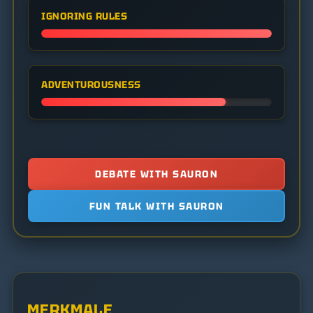
IGNORING RULES
ADVENTUROUSNESS
DEBATE WITH SAURON
FUN TALK WITH SAURON
MERKMALE