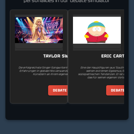
personalities in our debate simulator
TAYLOR SWIFT
ERIC CARTMA
Die erfolgreichste Singer-Songwriterin ihrer Zeit, die persönliche
Eine der Hauptfiguren aus 'South Park.' E
Erfahrungen in globale Hits verwandelt und für die Rechte von
seinen extremen Egoismus, Rassism
Künstlern an ihrem eigenen Werk kämpft.
soziopathischen Tendenzen. Er ist ein Geni
das für seinen eigenen Vorteil zu alle
DEBATE
DEBATE