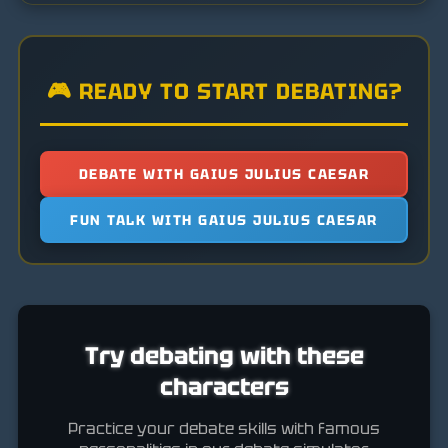
🎮 READY TO START DEBATING?
DEBATE WITH GAIUS JULIUS CAESAR
FUN TALK WITH GAIUS JULIUS CAESAR
Try debating with these
characters
Practice your debate skills with famous