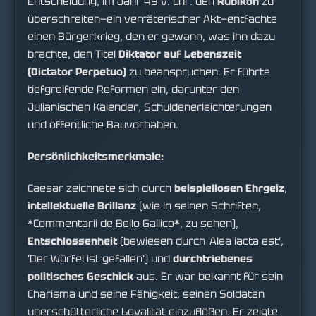
Entscheidung, im Jahr 49 v. Chr. den
Rubikon
zu
überschreiten—ein verräterischer Akt—entfachte
einen Bürgerkrieg, den er gewann, was ihn dazu
brachte, den Titel
Diktator auf Lebenszeit
(Dictator Perpetuo)
zu beanspruchen. Er führte
tiefgreifende Reformen ein, darunter den
Julianischen Kalender, Schuldenerleichterungen
und öffentliche Bauvorhaben.
Persönlichkeitsmerkmale:
Caesar zeichnete sich durch
beispiellosen Ehrgeiz
,
intellektuelle Brillanz
(wie in seinen Schriften,
*Commentarii de Bello Gallico*, zu sehen),
Entschlossenheit
(bewiesen durch 'Alea iacta est',
'Der Würfel ist gefallen') und
durchtriebenes
politisches Geschick
aus. Er war bekannt für sein
Charisma und seine Fähigkeit, seinen Soldaten
unerschütterliche Loyalität einzuflößen. Er zeigte