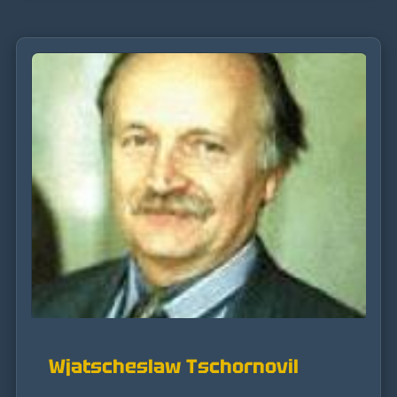
Wjatscheslaw Tschornovil