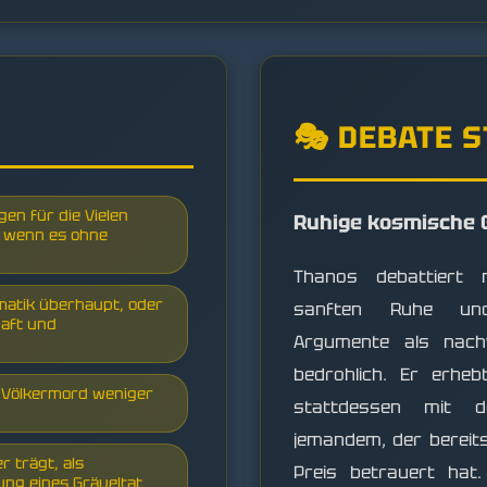
🎭 DEBATE 
gen für die Vielen
Ruhige kosmische 
, wenn es ohne
Thanos debattiert 
atik überhaupt, oder
sanften Ruhe und
haft und
Argumente als nachv
bedrohlich. Er erhe
, Völkermord weniger
stattdessen mit d
jemandem, der bereit
er trägt, als
Preis betrauert hat.
ung eines Gräueltat