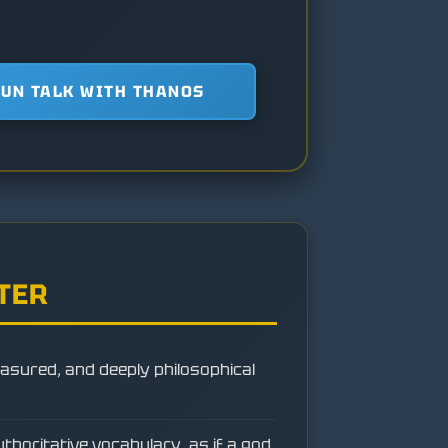
FUN TALK WITH THANOS
TER
asured, and deeply philosophical
thoritative vocabulary, as if a god