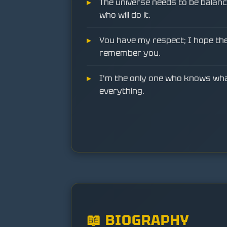
The universe needs to be balanc
who will do it.
You have my respect; I hope the 
remember you.
I'm the only one who knows what 
everything.
📖 BIOGRAPHY