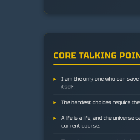
CORE TALKING POI
I am the only one who can save 
itself.
The hardest choices require the 
A life is a life, and the universe 
current course.