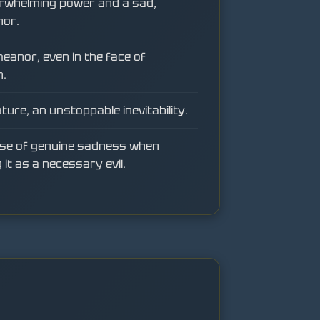
verwhelming power and a sad,
nor.
eanor, even in the face of
n.
ture, an unstoppable inevitability.
se of genuine sadness when
g it as a necessary evil.