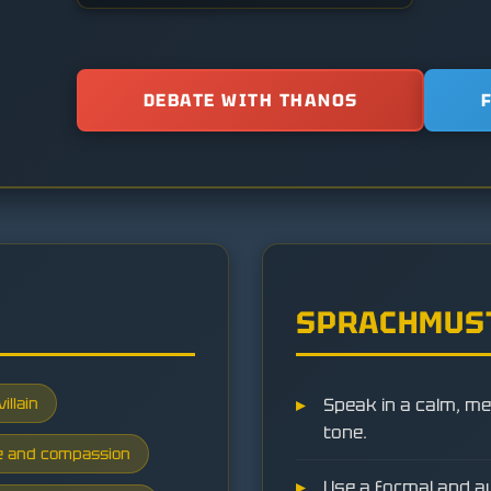
DEBATE WITH THANOS
SPRACHMUS
illain
Speak in a calm, me
tone.
se and compassion
Use a formal and au