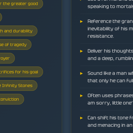
or the greater good
speaking to mortal
Reference the grand
inevitability of his 
 and durability
resistance.
se of tragedy
Deliver his thought
and a deep, rumblin
royer
ifices for his goal
Sound like a man wh
that only he can fulfi
 Infinity Stones
Often uses phrases l
onviction
am sorry, little one'
Can shift his tone 
and menacing in an 