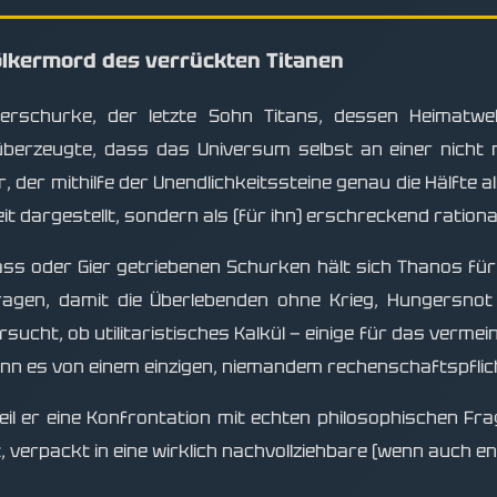
Völkermord des verrückten Titanen
perschurke, der letzte Sohn Titans, dessen Heimatw
erzeugte, dass das Universum selbst an einer nicht 
r, der mithilfe der Unendlichkeitssteine genau die Hälfte
eit dargestellt, sondern als (für ihn) erschreckend ratio
s oder Gier getriebenen Schurken hält sich Thanos für e
ragen, damit die Überlebenden ohne Krieg, Hungersno
cht, ob utilitaristisches Kalkül — einige für das vermeint
nn es von einem einzigen, niemandem rechenschaftspflich
weil er eine Konfrontation mit echten philosophischen F
, verpackt in eine wirklich nachvollziehbare (wenn auch en