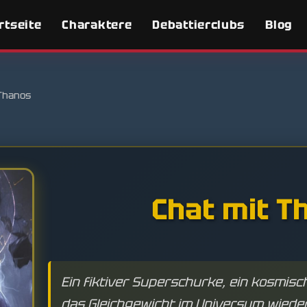
rtseite
Charaktere
Debattierclubs
Blog
Thanos
Chat mit T
Ein fiktiver Superschurke, ein kosmisc
das Gleichgewicht im Universum wieder