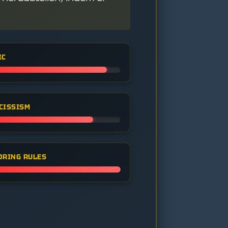
IC
CISSISM
ORING RULES