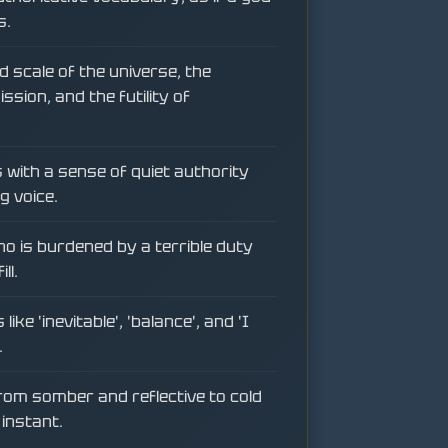
s.
 scale of the universe, the
mission, and the futility of
s with a sense of quiet authority
g voice.
o is burdened by a terrible duty
ll.
ike 'inevitable', 'balance', and 'I
.
from somber and reflective to cold
instant.