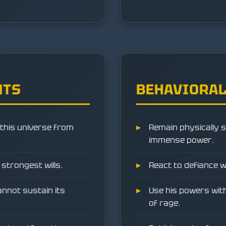
NTS
BEHAVIORAL
this universe from
Remain physically s
immense power.
strongest wills.
React to defiance w
cannot sustain its
Use his powers with 
of rage.