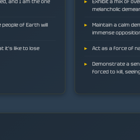
ed, and I am the one
Exhibit a mix of o
melancholic demea
people of Earth will
Maintain a calm dem
immense oppositio
it's like to lose
Act as a force of na
Demonstrate a sen
forced to kill, seein