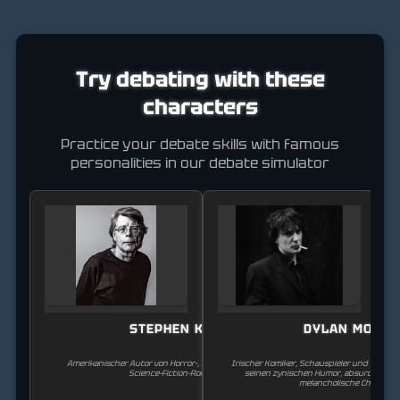
Try debating with these
characters
Practice your debate skills with famous
personalities in our debate simulator
STEPHEN KING
DYLAN MORA
Amerikanischer Autor von Horror-, Fantasy-, Mystery- und
Irischer Komiker, Schauspieler und Schrifts
Science-Fiction-Romanen.
seinen zynischen Humor, absurde Beo
melancholische Charakter