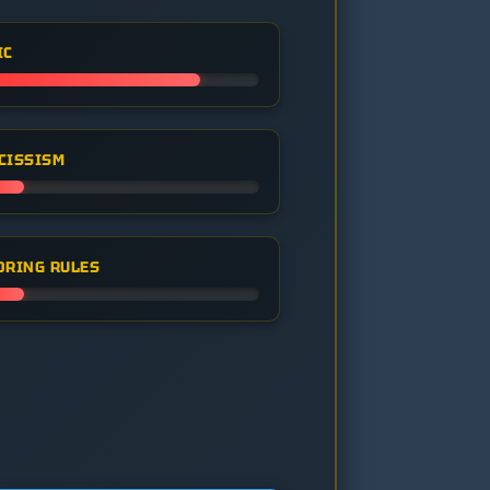
IC
CISSISM
ORING RULES