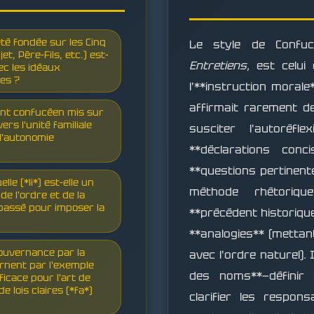
iété fondée sur les Cinq
Le style de Confuci
t, Père-Fils, etc.) est-
Entretiens
, est celui
ec les idéaux
es ?
l'**instruction morale
affirmait rarement d
ccent confucéen mis sur
vers l'unité familiale
susciter l'autoré
 l'autonomie
**déclarations conc
**questions pertinent
lle (*li*) est-elle un
méthode rhétoriqu
de l'ordre et de la
dépassé pour imposer la
**précédent historique
**analogies** (mettant
gouvernance par la
avec l'ordre naturel). 
ernent par l'exemple
des noms**—définir 
ficace pour l'art de
lois claires (*fa*)
clarifier les respon