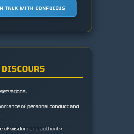
N TALK WITH CONFUCIUS
 DISCOURS
bservations.
portance of personal conduct and
.
e of wisdom and authority.