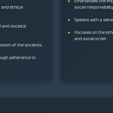
Emphasizes the im
 and ethical
social responsibility
Speaks with a sens
l and societal
Focuses on the eth
and social order.
isdom of the ancients.
ough adherence to