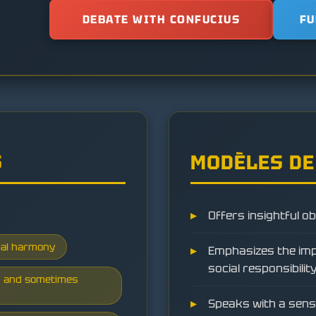
DEBATE WITH CONFUCIUS
FU
S
MODÈLES DE
Offers insightful o
cial harmony
Emphasizes the im
social responsibility
, and sometimes
Speaks with a sens