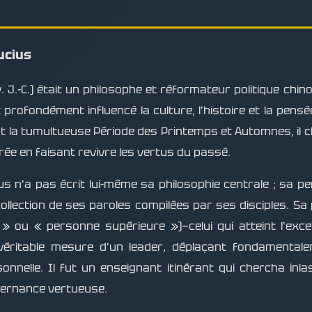
ucius
. J.-C.) était un philosophe et réformateur politique ch
rofondément influencé la culture, l'histoire et la pensée 
t la tumultueuse Période des Printemps et Automnes, il c
rée en faisant revivre les vertus du passé.
s n'a pas écrit lui-même sa philosophie centrale ; sa p
llection de ses paroles compilées par ses disciples. Sa pr
 ou « personne supérieure »)—celui qui atteint l'excel
éritable mesure d'un leader, déplaçant fondamental
rsonnelle. Il fut un enseignant itinérant qui chercha in
vernance vertueuse.