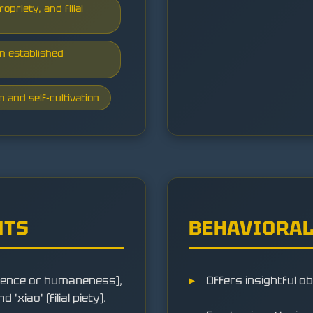
opriety, and filial
n established
 and self-cultivation
NTS
BEHAVIORAL
olence or humaneness),
Offers insightful o
 'xiao' (filial piety).