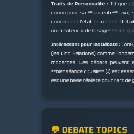
Traits de Personnalité :
Tel que d
connu pour sa **sincérité** (
xin
),
concernant l'état du monde. Il é
un créateur » de la sagesse antiqu
Intéressant pour les Débats :
Confu
(les Cinq Relations) comme fondeme
modernes. Les débats peuvent expl
**bienséance rituelle** (
li
) est esse
est une base réaliste pour l'art d
💬 DEBATE TOPICS