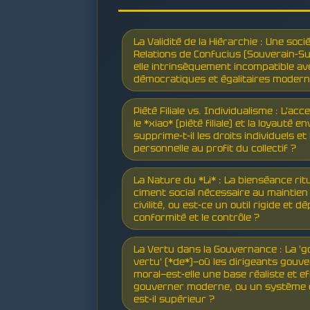
La Validité de la Hiérarchie : Une soc
Relations de Confucius (Souverain-Suje
elle intrinsèquement incompatible av
démocratiques et égalitaires modern
Piété Filiale vs. Individualisme : L'a
le *xiao* (piété filiale) et la loyauté en
supprime-t-il les droits individuels et
personnelle au profit du collectif ?
La Nature du *Li* : La bienséance ritue
ciment social nécessaire au maintien 
civilité, ou est-ce un outil rigide et 
conformité et le contrôle ?
La Vertu dans la Gouvernance : La '
vertu' (*de*)—où les dirigeants gouv
moral—est-elle une base réaliste et ef
gouverner moderne, ou un système de 
est-il supérieur ?