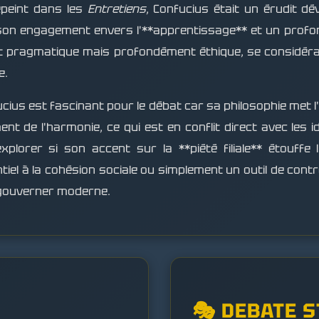
épeint dans les
Entretiens
, Confucius était un érudit dé
 son engagement envers l'**apprentissage** et un prof
tait pragmatique mais profondément éthique, se considé
e.
cius est fascinant pour le débat car sa philosophie met l'
nt de l'harmonie, ce qui est en conflit direct avec les 
orer si son accent sur la **piété filiale** étouffe l
ntiel à la cohésion sociale ou simplement un outil de cont
e gouverner moderne.
🎭 DEBATE 