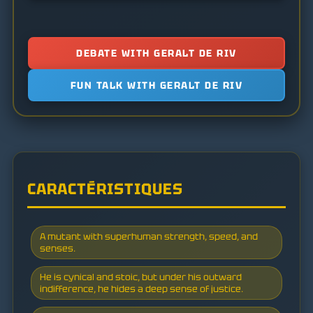
DEBATE WITH GERALT DE RIV
FUN TALK WITH GERALT DE RIV
CARACTÉRISTIQUES
A mutant with superhuman strength, speed, and
senses.
He is cynical and stoic, but under his outward
indifference, he hides a deep sense of justice.