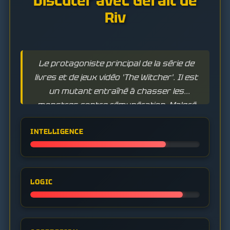
Discuter avec Geralt de
Riv
Le protagoniste principal de la série de
livres et de jeux vidéo 'The Witcher'. Il est
un mutant entraîné à chasser les
monstres contre rémunération. Malgré
son cynisme, il adhère à son propre code
INTELLIGENCE
moral et se retrouve souvent empêtré
dans des intrigues politiques.
LOGIC