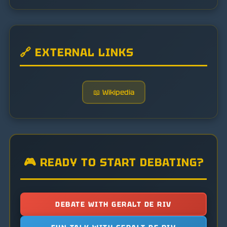
🔗 EXTERNAL LINKS
📖 Wikipedia
🎮 READY TO START DEBATING?
DEBATE WITH GERALT DE RIV