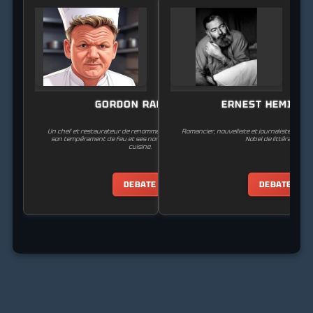
GORDON RAMSAY
ERNEST HEMING
Un chef et restaurateur de renommée mondiale, célèbre pour
Romancier, nouvelliste et journaliste améric
son tempérament de feu et ses normes intransigeantes en
Nobel de littérature.
cuisine.
DEBATE
DEBATE