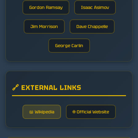
Gordon Ramsay
Isaac Asimov
Jim Morrison
Dave Chappelle
George Carlin
🔗 EXTERNAL LINKS
📖 Wikipedia
🌐 Official Website