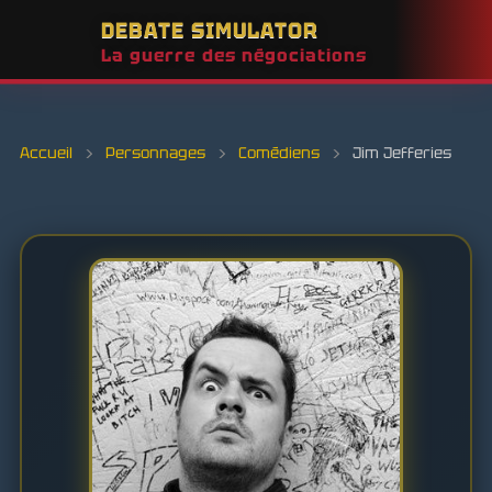
DEBATE SIMULATOR
La guerre des négociations
Accueil
›
Personnages
›
Comédiens
›
Jim Jefferies