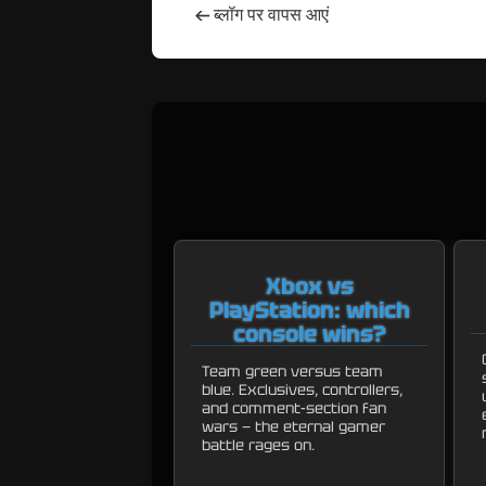
←
ब्लॉग पर वापस आएं
Xbox vs
PlayStation: which
console wins?
Team green versus team
blue. Exclusives, controllers,
and comment-section fan
wars — the eternal gamer
battle rages on.