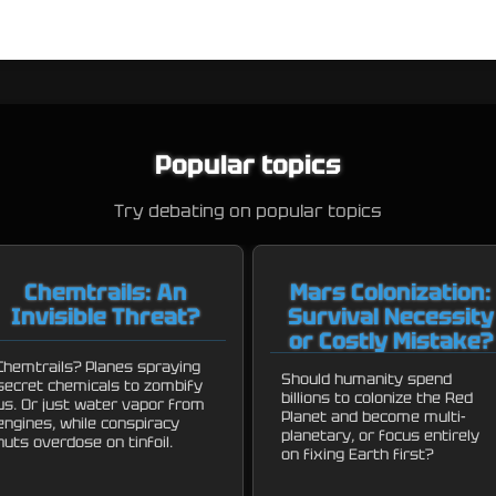
Popular topics
Try debating on popular topics
Chemtrails: An
Mars Colonization:
Invisible Threat?
Survival Necessity
or Costly Mistake?
Chemtrails? Planes spraying
Should humanity spend
secret chemicals to zombify
billions to colonize the Red
us. Or just water vapor from
Planet and become multi-
engines, while conspiracy
planetary, or focus entirely
nuts overdose on tinfoil.
on fixing Earth first?