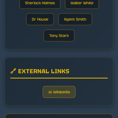
Sherlock Holmes
Walter White
Dr House
Agent Smith
Tony Stark
🔗 EXTERNAL LINKS
📖 Wikipedia