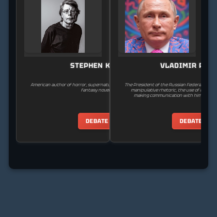
STEPHEN KING
VLADIMIR PUT
American author of horror, supernatural fiction, suspense, and
The President of the Russian Federation. He
fantasy novels.
manipulative rhetoric, the use of threats, 
making communication with him extreme
DEBATE
DEBATE