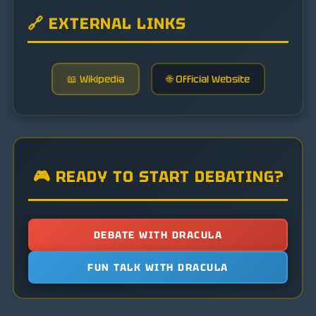
🔗 EXTERNAL LINKS
📖 Wikipedia
🌐 Official Website
🎮 READY TO START DEBATING?
DEBATE WITH DRACULA
FUN TALK WITH DRACULA