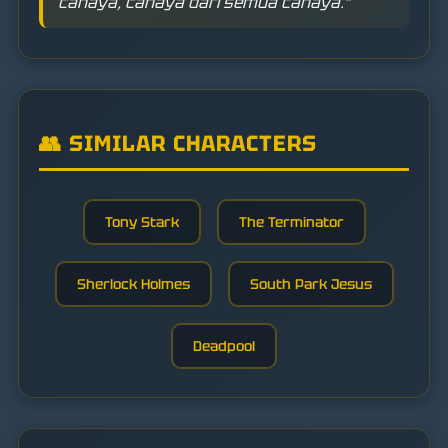
cahaya, cahaya dari semua cahaya.”
👥 SIMILAR CHARACTERS
Tony Stark
The Terminator
Sherlock Holmes
South Park Jesus
Deadpool