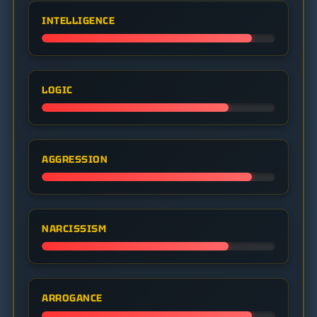
victims. He embodies the horror and
INTELLIGENCE
seduction of the dark world.
LOGIC
AGGRESSION
NARCISSISM
ARROGANCE