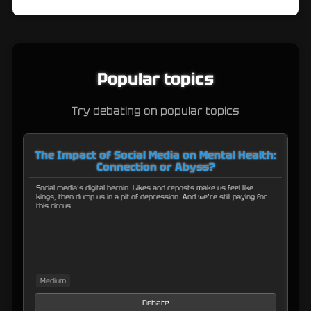
Popular topics
Try debating on popular topics
The Impact of Social Media on Mental Health:
Connection or Abyss?
Social media’s digital heroin. Likes and reposts make us feel like
Na
kings, then dump us in a pit of depression. And we’re still paying for
wi
this circus.
ju
Medium
H
Debate