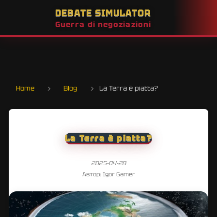
DEBATE SIMULATOR
Guerra di negoziazioni
Home
›
Blog
›
La Terra è piatta?
La Terra è piatta?
2025-04-28
Автор: Igor Gamer