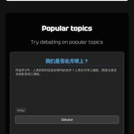
Popular topics
Try debating on popular topics
我们是否在月球上？
阿波罗11号：人类的胜利还是好莱坞的杰作？人类在月球上蹦跶，阴谋论者还
布
在阴影里找三脚架。
不
Easy
M
Debate