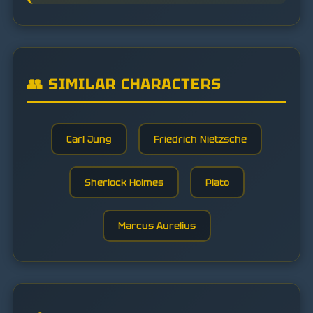
👥 SIMILAR CHARACTERS
Carl Jung
Friedrich Nietzsche
Sherlock Holmes
Plato
Marcus Aurelius