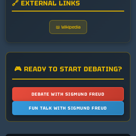
🔗 EXTERNAL LINKS
📖 Wikipedia
🎮 READY TO START DEBATING?
DEBATE WITH SIGMUND FREUD
FUN TALK WITH SIGMUND FREUD