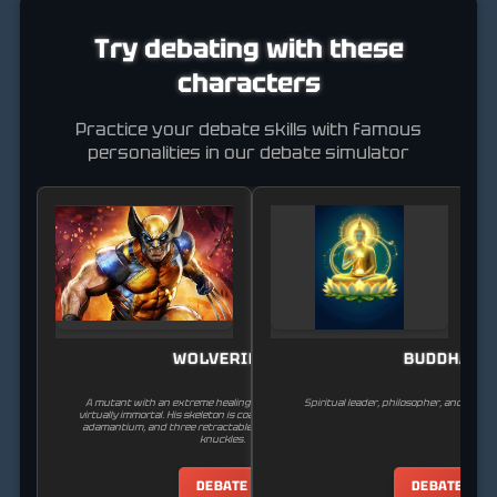
Try debating with these
characters
Practice your debate skills with famous
personalities in our debate simulator
WOLVERINE
BUDDHA
A mutant with an extreme healing factor that makes him
Spiritual leader, philosopher, and foun
virtually immortal. His skeleton is coated with indestructible
adamantium, and three retractable claws extend from his
knuckles.
DEBATE
DEBATE