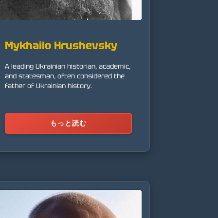
Mykhailo Hrushevsky
A leading Ukrainian historian, academic,
and statesman, often considered the
father of Ukrainian history.
もっと読む