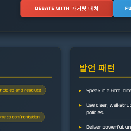
DEBATE WITH 마거릿 대처
F
발언 패턴
incipled and resolute
Speak in a firm, dir
Use clear, well-st
policies.
ne to confrontation
Deliver powerful, u