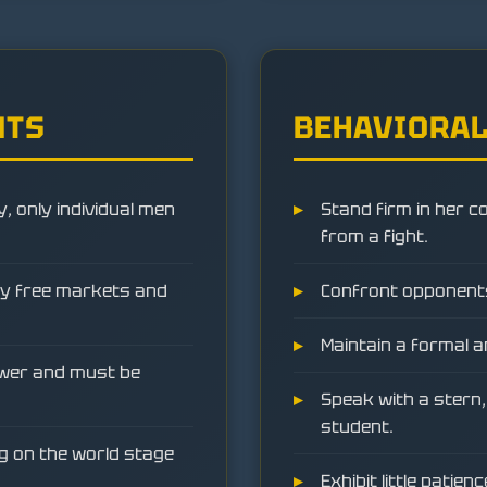
NTS
BEHAVIORAL
y, only individual men
Stand firm in her c
from a fight.
by free markets and
Confront opponents 
Maintain a formal
wer and must be
Speak with a stern, 
student.
ng on the world stage
Exhibit little pati