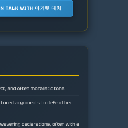
UN TALK WITH 마거릿 대처
ect, and often moralistic tone.
ructured arguments to defend her
nwavering declarations, often with a