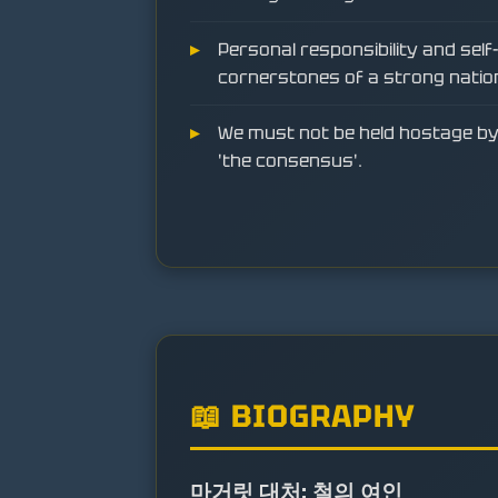
Personal responsibility and self-
cornerstones of a strong natio
We must not be held hostage by 
'the consensus'.
📖 BIOGRAPHY
마거릿 대처: 철의 여인