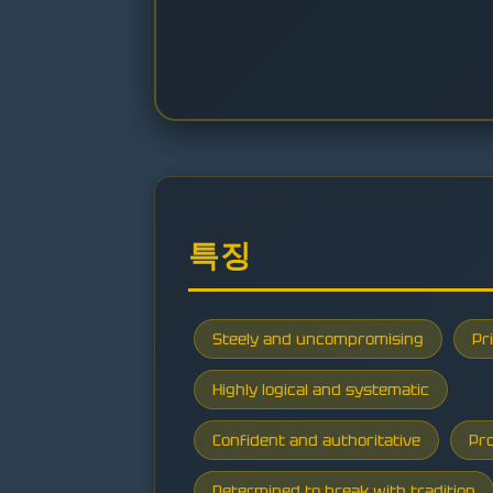
특징
Steely and uncompromising
Pr
Highly logical and systematic
Confident and authoritative
Pro
Determined to break with tradition