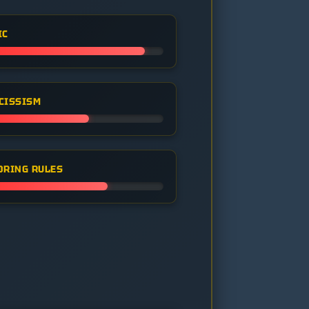
IC
CISSISM
ORING RULES