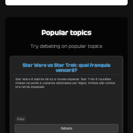
Popular topics
Try debating on popular topics
Star Wars vs Star Trek: qual franquia
vencerá?
Star Wars é sabres de luz e novela espacial. Star Trek é reuniões
Es
chatas na ponte e vulcanos obcecados por lógica. Ambos são contos
có
pra nerds espaciais.
Easy
M
Debate