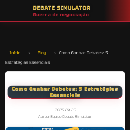
DEBATE SIMULATOR
Guerra de negociação
Início
›
Blog
›
Como Ganhar Debates: 5
Estratégias Essenciais
Como Ganhar Debates: 5 Estratégias
Essenciais
2025-04-25
Автор: Equipe Debate Simulator