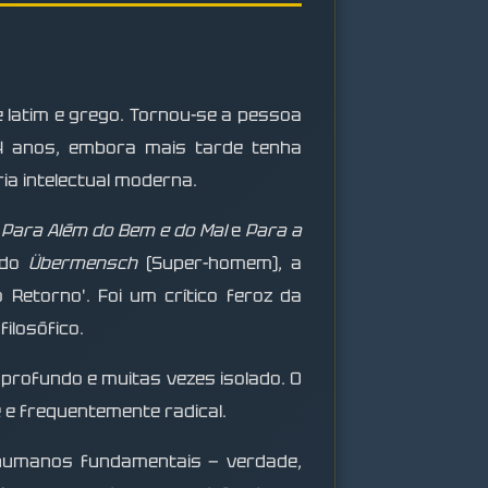
de latim e grego. Tornou-se a pessoa
 24 anos, embora mais tarde tenha
ia intelectual moderna.
,
Para Além do Bem e do Mal
e
Para a
 do
Übermensch
(Super-homem), a
 Retorno'. Foi um crítico feroz da
ilosófico.
 profundo e muitas vezes isolado. O
e e frequentemente radical.
 humanos fundamentais — verdade,