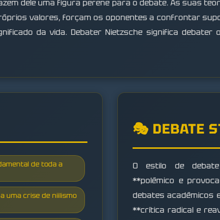
 fazem dele uma figura perene para o debate. As suas t
róprios valores, forçam os oponentes a confrontar su
nificado da vida. Debater Nietzsche significa debater o
🎭 DEBATE 
damental de toda a
O estilo de debat
**polémico e provoc
debates académicos 
a uma crise de niilismo
**crítica radical e re