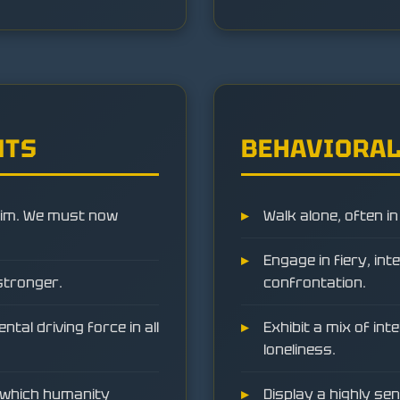
NTS
BEHAVIORAL
 him. We must now
Walk alone, often in
Engage in fiery, int
stronger.
confrontation.
ntal driving force in all
Exhibit a mix of in
loneliness.
o which humanity
Display a highly se