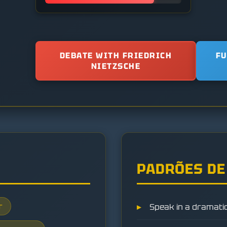
DEBATE WITH FRIEDRICH
FU
NIETZSCHE
PADRÕES DE
r
Speak in a dramatic,