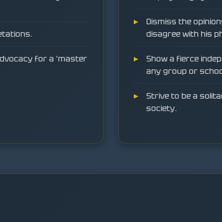
Dismiss the opinion
etations.
disagree with his p
 advocacy for a 'master
Show a fierce indep
any group or schoo
Strive to be a soli
society.