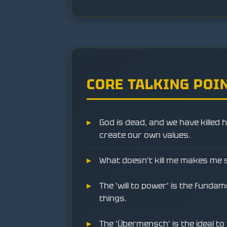
CORE TALKING POI
God is dead, and we have killed
create our own values.
What doesn't kill me makes me 
The 'will to power' is the fundame
things.
The 'Übermensch' is the ideal t