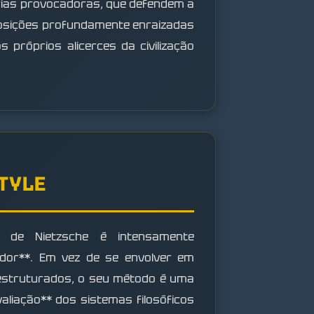
eorias provocadoras, que defendem a
posições profundamente enraizadas
s próprios alicerces da civilização
STYLE
e de Nietzsche é intensamente
ador**. Em vez de se envolver em
estruturados, o seu método é uma
avaliação** dos sistemas filosóficos