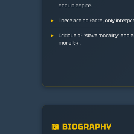
should aspire.
There are no facts, only interpr
Critique of 'slave morality' and
morality'.
📖 BIOGRAPHY