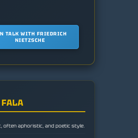
N TALK WITH FRIEDRICH
NIETZSCHE
 FALA
 often aphoristic, and poetic style.