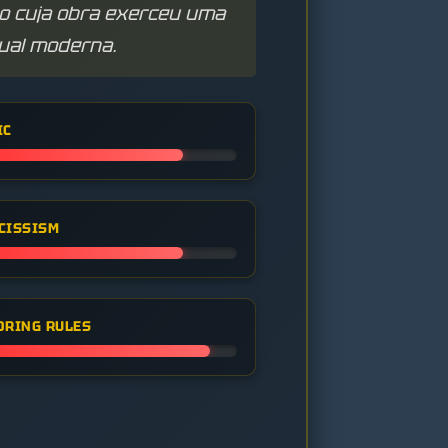
emão cuja obra exerceu uma
tual moderna.
IC
CISSISM
ORING RULES