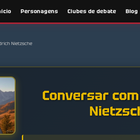
nício
Personagens
Clubes de debate
Blog
drich Nietzsche
Conversar com 
Nietzsc