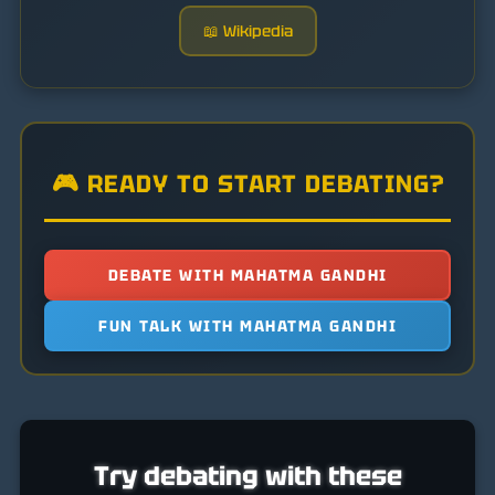
📖 Wikipedia
🎮 READY TO START DEBATING?
DEBATE WITH MAHATMA GANDHI
FUN TALK WITH MAHATMA GANDHI
Try debating with these