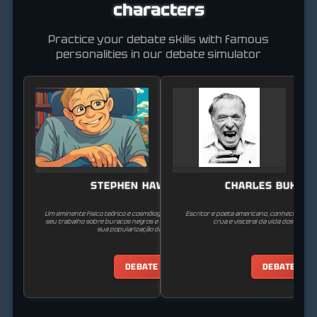
characters
Practice your debate skills with famous
personalities in our debate simulator
STEPHEN HAWKING
CHARLES BUKOW
Um eminente físico teórico e cosmólogo britânico, renomado por
Escritor e poeta americano, conhecido por
seu trabalho sobre buracos negros e cosmologia, bem como por
crua e visceral da vida dos pobre
sua popularização da ciência.
DEBATE
DEBATE