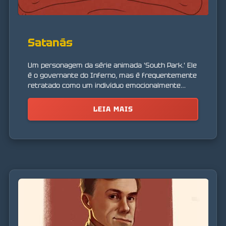
Satanás
Um personagem da série animada 'South Park.' Ele
é o governante do Inferno, mas é frequentemente
retratado como um indivíduo emocionalmente
instável e inseguro. Seu personagem é uma sátira
da percepção tradicional do diabo.
LEIA MAIS