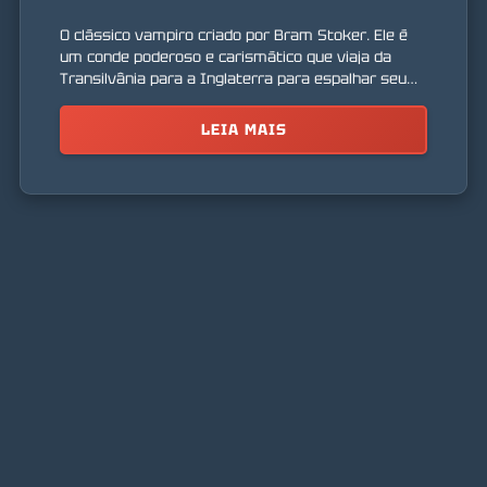
O clássico vampiro criado por Bram Stoker. Ele é
um conde poderoso e carismático que viaja da
Transilvânia para a Inglaterra para espalhar seu
mal e encontrar novas vítimas. Ele incorpora o
horror e a sedução do mundo das trevas.
LEIA MAIS