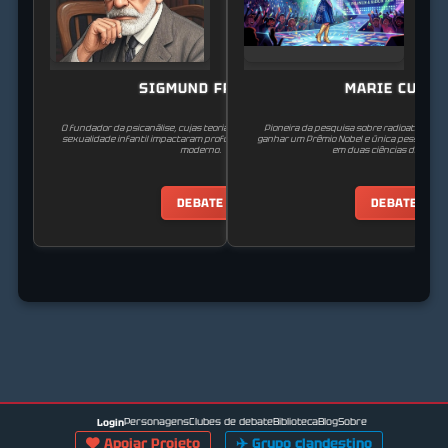
SIGMUND FREUD
MARIE CURIE
O fundador da psicanálise, cujas teorias sobre o inconsciente e a
Pioneira da pesquisa sobre radioatividade,
sexualidade infantil impactaram profundamente o pensamento
ganhar um Prêmio Nobel e única pessoa a g
moderno.
em duas ciências diferente
DEBATE
DEBATE
Personagens
Clubes de debate
Biblioteca
Blog
Sobre
Login
Apoiar Projeto
✈️
Grupo clandestino