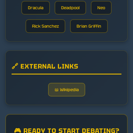
Dracula
Deadpool
Neo
Rick Sanchez
Brian Griffin
🔗 EXTERNAL LINKS
📖 Wikipedia
🎮 READY TO START DEBATING?