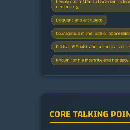
Deeply committed to Ukrainian inde
democracy
Eloquent and articulate
Courageous in the face of oppressio
Critical of Soviet and authoritarian r
Known for his integrity and honesty
CORE TALKING POI