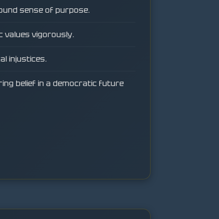
ound sense of purpose.
 values vigorously.
l injustices.
ng belief in a democratic future