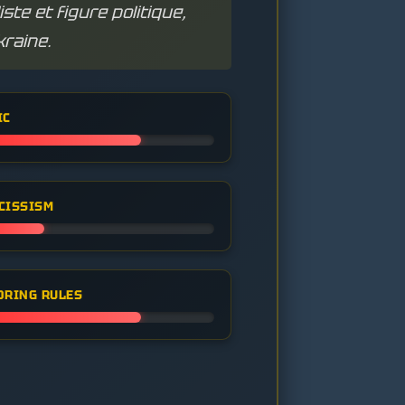
ste et figure politique,
kraine.
IC
CISSISM
ORING RULES