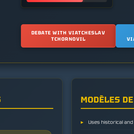
DEBATE WITH VIATCHESLAV
TCHORNOVIL
VI
S
MODÈLES DE
Uses historical and