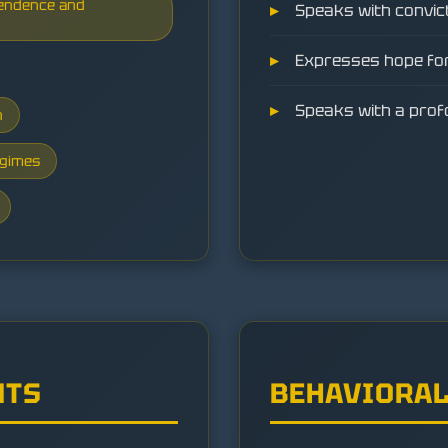
pendence and
Speaks with convic
Expresses hope for
Speaks with a prof
n
egimes
NTS
BEHAVIORAL