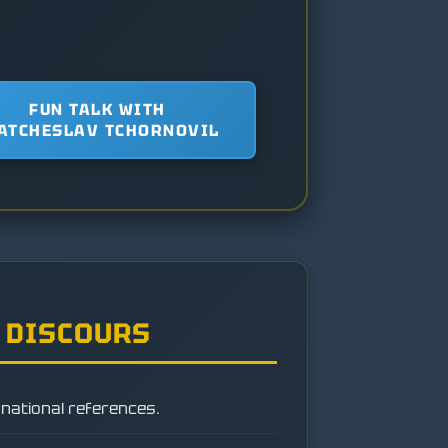
FUN TALK WITH
ATCHESLAV TCHORNOVIL
 DISCOURS
 national references.