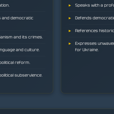
tion.
Speaks with a prof
s and democratic
Defends democratic
References historica
ianism and its crimes.
Expresses unwaveri
anguage and culture.
for Ukraine.
olitical reform.
olitical subservience.