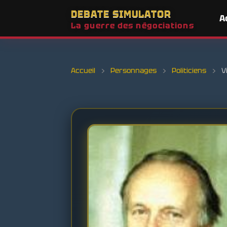
DEBATE SIMULATOR
A
La guerre des négociations
Accueil
›
Personnages
›
Politiciens
›
V