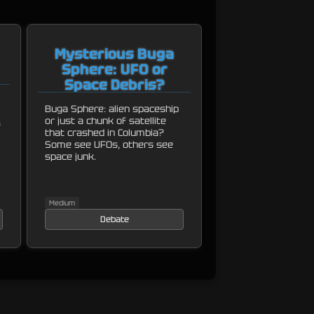
Mysterious Buga
Sphere: UFO or
Space Debris?
Buga Sphere: alien spaceship
or just a chunk of satellite
e
that crashed in Columbia?
Some see UFOs, others see
space junk.
Medium
Debate