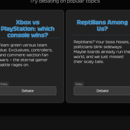
Try debating on popular topics
Xbox vs
Reptilians Among
PlayStation: which
Us?
console wins?
Reptilians? Your boss hisses,
Team green versus team
politicians blink sideways.
blue. Exclusives, controllers,
Maybe lizards already run th
and comment-section fan
world, and we just missed
wars — the eternal gamer
their scaly tails.
battle rages on.
Easy
Easy
Debate
Debate