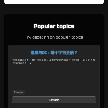
Popular topics
Try debating on popular topics
漫威与DC：哪个宇宙更酷？
漫威像爆米花机一样吐超级英雄，DC则用忧郁的蝙蝠侠淹没我们。都是为了紧
布
身衣和票房几十亿。
不
General
M
Debate