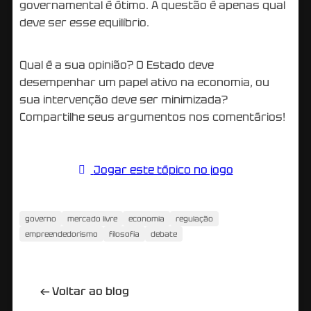
governamental é ótimo. A questão é apenas qual
deve ser esse equilíbrio.
Qual é a sua opinião? O Estado deve
desempenhar um papel ativo na economia, ou
sua intervenção deve ser minimizada?
Compartilhe seus argumentos nos comentários!
Jogar este tópico no jogo
governo
mercado livre
economia
regulação
empreendedorismo
filosofia
debate
←
Voltar ao blog