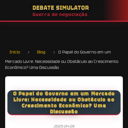
DEBATE SIMULATOR
Guerra de negociação
Início
›
Blog
›
O Papel do Governo em um
Mercado Livre: Necessidade ou Obstáculo ao Crescimento
Econômico? Uma Discussão
O Papel do Governo em um Mercado
Livre: Necessidade ou Obstáculo ao
Crescimento Econômico? Uma
Discussão
2025-04-29