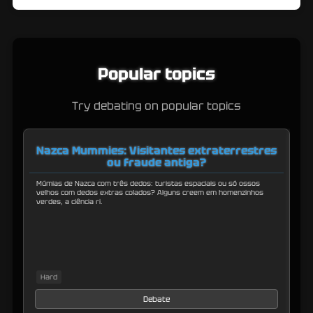
Popular topics
Try debating on popular topics
Nazca Mummies: Visitantes extraterrestres
ou fraude antiga?
Múmias de Nazca com três dedos: turistas espaciais ou só ossos
De
velhos com dedos extras colados? Alguns creem em homenzinhos
Ve
verdes, a ciência ri.
Hard
s
Debate